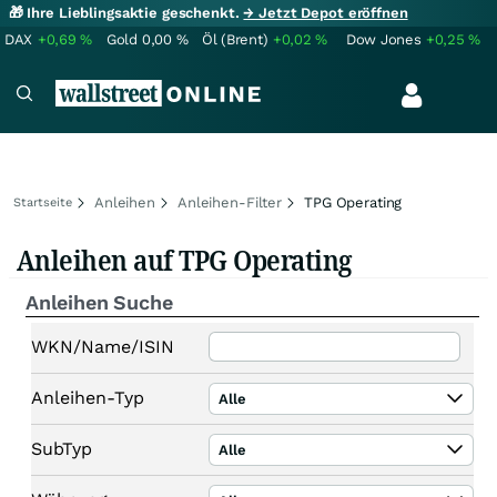
🎁 Ihre Lieblingsaktie geschenkt.
→ Jetzt Depot eröffnen
DAX
+0,69
%
Gold
0,00
%
Öl (Brent)
+0,02
%
Dow Jones
+0,25
%
Anleihen
Anleihen-Filter
TPG Operating
Startseite
Anleihen auf TPG Operating
Anleihen Suche
WKN/Name/ISIN
Anleihen-Typ
Alle
SubTyp
Alle