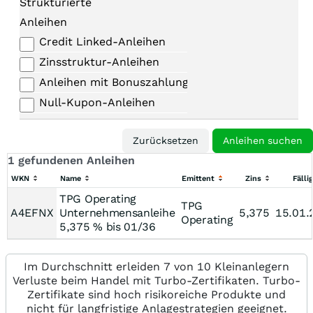
Strukturierte
Anleihen
Credit Linked-Anleihen
Zinsstruktur-Anleihen
Anleihen mit Bonuszahlungen
Null-Kupon-Anleihen
1 gefundenen Anleihen
WKN
Name
Emittent
Zins
Fälli
TPG Operating
TPG
A4EFNX
Unternehmensanleihe
5,375
15.01.
Operating
5,375 % bis 01/36
Im Durchschnitt erleiden 7 von 10 Kleinanlegern
Verluste beim Handel mit Turbo-Zertifikaten. Turbo-
Zertifikate sind hoch risikoreiche Produkte und
nicht für langfristige Anlagestrategien geeignet.