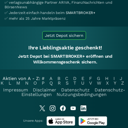
✅ verlagsunabhängige Partner ARIVA, FinanzNachrichten und
BörsenNews
✅ Jederzeit einfach handeln beim
SMARTBROKER+
✅ mehr als 25 Jahre Marktpräsenz
Jetzt Depot sichern
Ihre Lieblingsaktie geschenkt!
Jetzt Depot bei SMARTBROKER+ eröffnen und
Willkommensgeschenk sichern.
Aktien von A - Z:
#
A
B
C
D
E
F
G
H
I
J
K
L
M
N
O
P
Q
R
S
T
U
V
W
X
Y
Z
Impressum
Disclaimer
Datenschutz
Datenschutz-
Einstellungen
Nutzungsbedingungen
Unsere Apps: