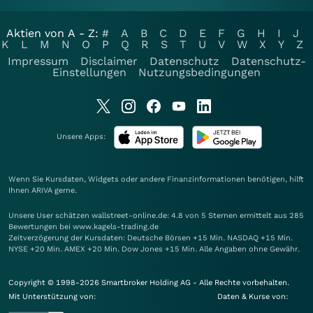
Aktien von A - Z:
#
A
B
C
D
E
F
G
H
I
J
K
L
M
N
O
P
Q
R
S
T
U
V
W
X
Y
Z
Impressum
Disclaimer
Datenschutz
Datenschutz-
Einstellungen
Nutzungsbedingungen
Unsere Apps:
Wenn Sie Kursdaten, Widgets oder andere Finanzinformationen benötigen, hilft
Ihnen
ARIVA
gerne.
Unsere User schätzen wallstreet-online.de: 4.8 von 5 Sternen ermittelt aus 285
Bewertungen bei www.kagels-trading.de
Zeitverzögerung der Kursdaten: Deutsche Börsen +15 Min. NASDAQ +15 Min.
NYSE +20 Min. AMEX +20 Min. Dow Jones +15 Min. Alle Angaben ohne Gewähr.
Copyright © 1998-2026 Smartbroker Holding AG - Alle Rechte vorbehalten.
Mit Unterstützung von:
Daten & Kurse von: