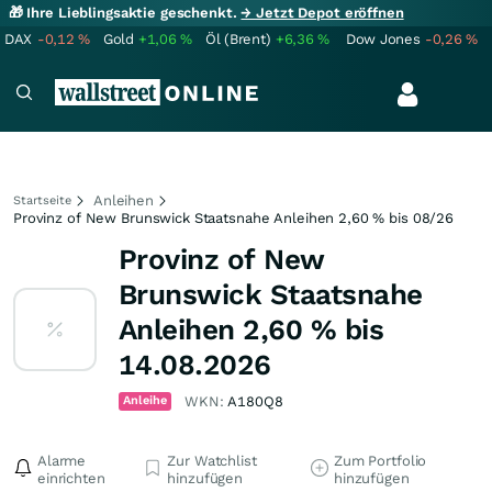
🎁 Ihre Lieblingsaktie geschenkt.
→ Jetzt Depot eröffnen
DAX
-0,12
%
Gold
+1,06
%
Öl (Brent)
+6,36
%
Dow Jones
-0,26
%
Anleihen
Startseite
Provinz of New Brunswick Staatsnahe Anleihen 2,60 % bis 08/26
Provinz of New
Brunswick Staatsnahe
Anleihen 2,60 % bis
14.08.2026
Anleihe
WKN:
A180Q8
Alarme
Zur Watchlist
Zum Portfolio
einrichten
hinzufügen
hinzufügen