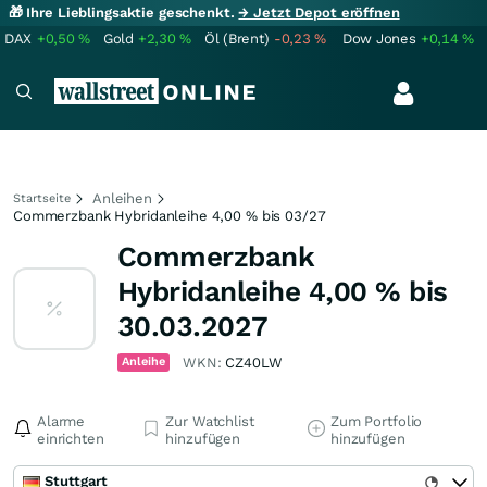
🎁 Ihre Lieblingsaktie geschenkt.
→ Jetzt Depot eröffnen
DAX
+0,50
%
Gold
+2,30
%
Öl (Brent)
-0,23
%
Dow Jones
+0,14
%
Anleihen
Startseite
Commerzbank Hybridanleihe 4,00 % bis 03/27
Commerzbank
Hybridanleihe 4,00 % bis
30.03.2027
Anleihe
WKN:
CZ40LW
Alarme
Zur Watchlist
Zum Portfolio
einrichten
hinzufügen
hinzufügen
Stuttgart