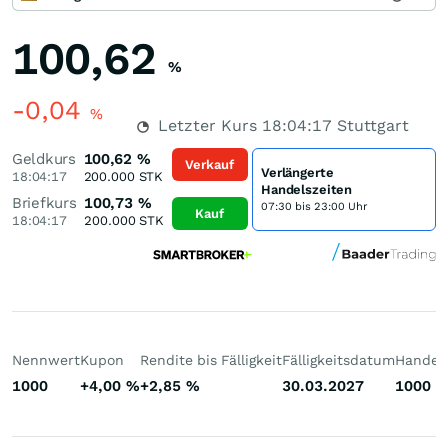
100,62
%
-0,04
%
Letzter Kurs
18:04:17
Stuttgart
Geldkurs
100,62
%
Verkauf
Verlängerte
18:04:17
200.000
STK
Handelszeiten
Briefkurs
100,73
%
07:30 bis 23:00 Uhr
Kauf
18:04:17
200.000
STK
Nennwert
Kupon
Rendite bis Fälligkeit
Fälligkeitsdatum
Handelb
1000
+4,00
%
+2,85
%
30.03.2027
1000