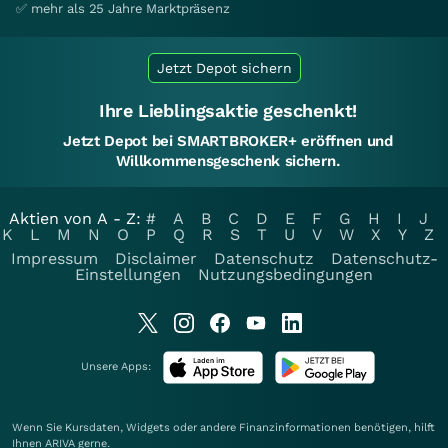
✅ mehr als 25 Jahre Marktpräsenz
Jetzt Depot sichern
Ihre Lieblingsaktie geschenkt!
Jetzt Depot bei SMARTBROKER+ eröffnen und
Willkommensgeschenk sichern.
Aktien von A - Z:
#
A
B
C
D
E
F
G
H
I
J
K
L
M
N
O
P
Q
R
S
T
U
V
W
X
Y
Z
Impressum
Disclaimer
Datenschutz
Datenschutz-
Einstellungen
Nutzungsbedingungen
Unsere Apps:
Wenn Sie Kursdaten, Widgets oder andere Finanzinformationen benötigen, hilft
Ihnen
ARIVA
gerne.