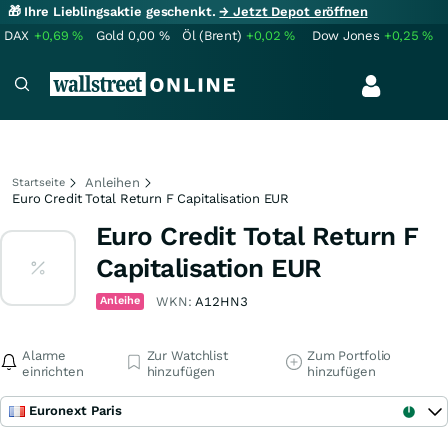
🎁 Ihre Lieblingsaktie geschenkt.
→ Jetzt Depot eröffnen
DAX
+0,69
%
Gold
0,00
%
Öl (Brent)
+0,02
%
Dow Jones
+0,25
%
Anleihen
Startseite
Euro Credit Total Return F Capitalisation EUR
Euro Credit Total Return F
Capitalisation EUR
Anleihe
WKN:
A12HN3
Alarme
Zur Watchlist
Zum Portfolio
einrichten
hinzufügen
hinzufügen
Euronext Paris