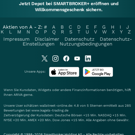
Jetzt Depot bei SMARTBROKER+ eröffnen und
Willkommensgeschenk sichern.
Aktien von A - Z:
#
A
B
C
D
E
F
G
H
I
J
K
L
M
N
O
P
Q
R
S
T
U
V
W
X
Y
Z
Impressum
Disclaimer
Datenschutz
Datenschutz-
Einstellungen
Nutzungsbedingungen
Unsere Apps:
Wenn Sie Kursdaten, Widgets oder andere Finanzinformationen benötigen, hilft
Ihnen
ARIVA
gerne.
Unsere User schätzen wallstreet-online.de: 4.8 von 5 Sternen ermittelt aus 285
Bewertungen bei www.kagels-trading.de
Zeitverzögerung der Kursdaten: Deutsche Börsen +15 Min. NASDAQ +15 Min.
NYSE +20 Min. AMEX +20 Min. Dow Jones +15 Min. Alle Angaben ohne Gewähr.
Copyright © 1998-2026 Smartbroker Holding AG - Alle Rechte vorbehalten.