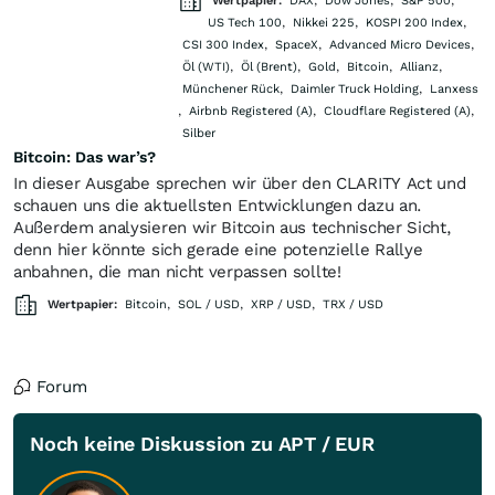
Wertpapier:
DAX
,
Dow Jones
,
S&P 500
,
US Tech 100
,
Nikkei 225
,
KOSPI 200 Index
,
CSI 300 Index
,
SpaceX
,
Advanced Micro Devices
,
Öl (WTI)
,
Öl (Brent)
,
Gold
,
Bitcoin
,
Allianz
,
Münchener Rück
,
Daimler Truck Holding
,
Lanxess
,
Airbnb Registered (A)
,
Cloudflare Registered (A)
,
Silber
Bitcoin: Das war’s?
In dieser Ausgabe sprechen wir über den CLARITY Act und
schauen uns die aktuellsten Entwicklungen dazu an.
Außerdem analysieren wir Bitcoin aus technischer Sicht,
denn hier könnte sich gerade eine potenzielle Rallye
anbahnen, die man nicht verpassen sollte!
Wertpapier:
Bitcoin
,
SOL / USD
,
XRP / USD
,
TRX / USD
Forum
Noch keine Diskussion zu APT / EUR