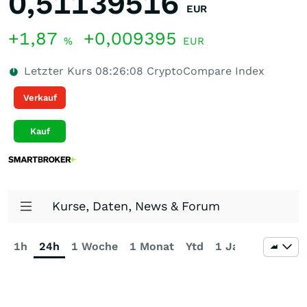
0,51139516
EUR
+1,87
+0,009395
%
EUR
Letzter Kurs
08:26:08
CryptoCompare Index
Verkauf
Kauf
Kurse, Daten, News & Forum
1h
24h
1 Woche
1 Monat
Ytd
1 Jahr
3 Jahre