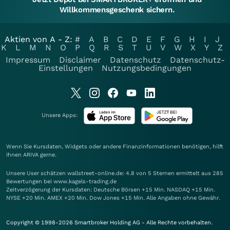
Willkommensgeschenk sichern.
Aktien von A - Z:
#
A
B
C
D
E
F
G
H
I
J
K
L
M
N
O
P
Q
R
S
T
U
V
W
X
Y
Z
Impressum
Disclaimer
Datenschutz
Datenschutz-
Einstellungen
Nutzungsbedingungen
Unsere Apps:
Wenn Sie Kursdaten, Widgets oder andere Finanzinformationen benötigen, hilft
Ihnen
ARIVA
gerne.
Unsere User schätzen wallstreet-online.de: 4.8 von 5 Sternen ermittelt aus 285
Bewertungen bei www.kagels-trading.de
Zeitverzögerung der Kursdaten: Deutsche Börsen +15 Min. NASDAQ +15 Min.
NYSE +20 Min. AMEX +20 Min. Dow Jones +15 Min. Alle Angaben ohne Gewähr.
Copyright © 1998-2026 Smartbroker Holding AG - Alle Rechte vorbehalten.