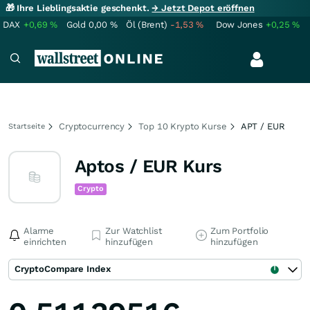
🎁 Ihre Lieblingsaktie geschenkt.
→ Jetzt Depot eröffnen
DAX
+0,69
%
Gold
0,00
%
Öl (Brent)
-1,53
%
Dow Jones
+0,25
%
Cryptocurrency
Top 10 Krypto Kurse
APT / EUR
Startseite
Aptos / EUR Kurs
Crypto
Alarme
Zur Watchlist
Zum Portfolio
einrichten
hinzufügen
hinzufügen
CryptoCompare Index