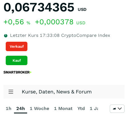
0,06734365
USD
+0,56
+0,000378
%
USD
Letzter Kurs
17:33:08
CryptoCompare Index
Verkauf
Kauf
Kurse, Daten, News & Forum
1h
24h
1 Woche
1 Monat
Ytd
1 Jahr
3 Jahre