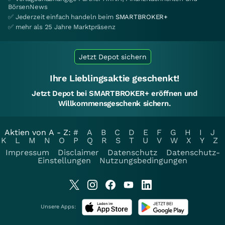
BörsenNews
✅ Jederzeit einfach handeln beim
SMARTBROKER+
✅ mehr als 25 Jahre Marktpräsenz
Jetzt Depot sichern
Ihre Lieblingsaktie geschenkt!
Jetzt Depot bei SMARTBROKER+ eröffnen und
Willkommensgeschenk sichern.
Aktien von A - Z:
#
A
B
C
D
E
F
G
H
I
J
K
L
M
N
O
P
Q
R
S
T
U
V
W
X
Y
Z
Impressum
Disclaimer
Datenschutz
Datenschutz-
Einstellungen
Nutzungsbedingungen
Unsere Apps: