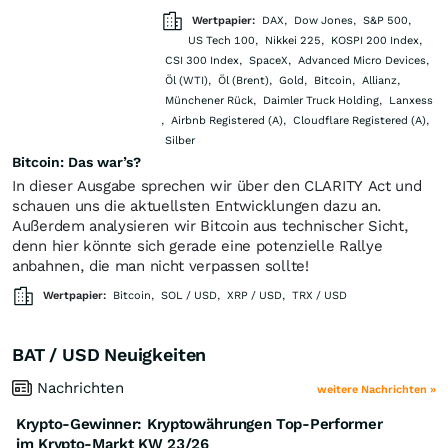
Wertpapier:
DAX
,
Dow Jones
,
S&P 500
,
US Tech 100
,
Nikkei 225
,
KOSPI 200 Index
,
CSI 300 Index
,
SpaceX
,
Advanced Micro Devices
,
Öl (WTI)
,
Öl (Brent)
,
Gold
,
Bitcoin
,
Allianz
,
Münchener Rück
,
Daimler Truck Holding
,
Lanxess
,
Airbnb Registered (A)
,
Cloudflare Registered (A)
,
Silber
Bitcoin: Das war’s?
In dieser Ausgabe sprechen wir über den CLARITY Act und
schauen uns die aktuellsten Entwicklungen dazu an.
Außerdem analysieren wir Bitcoin aus technischer Sicht,
denn hier könnte sich gerade eine potenzielle Rallye
anbahnen, die man nicht verpassen sollte!
Wertpapier:
Bitcoin
,
SOL / USD
,
XRP / USD
,
TRX / USD
BAT / USD Neuigkeiten
Nachrichten
weitere Nachrichten »
Krypto-Gewinner: Kryptowährungen Top-Performer
im Krypto-Markt KW 23/26