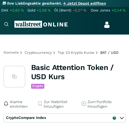
🎁 Ihre Lieblingsaktie geschenkt.
→ Jetzt Depot eröffnen
DAX
+0,62
%
Gold
+2,58
%
Öl (Brent)
-0,27
%
Dow Jones
+0,14
%
Cryptocurrency
Top 10 Krypto Kurse
BAT / USD
Startseite
Basic Attention Token /
USD Kurs
Crypto
Alarme
Zur Watchlist
Zum Portfolio
einrichten
hinzufügen
hinzufügen
CryptoCompare Index