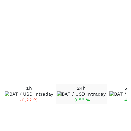
1h
24h
5 
-0,22
%
+0,56
%
+4,