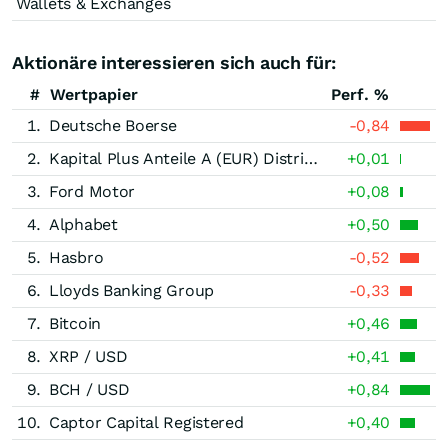
Wallets & Exchanges
Aktionäre interessieren sich auch für:
#
Wertpapier
Perf. %
1.
Deutsche Boerse
-0,84
2.
Kapital Plus Anteile A (EUR) Distribution
+0,01
3.
Ford Motor
+0,08
4.
Alphabet
+0,50
5.
Hasbro
-0,52
6.
Lloyds Banking Group
-0,33
7.
Bitcoin
+0,46
8.
XRP / USD
+0,41
9.
BCH / USD
+0,84
10.
Captor Capital Registered
+0,40