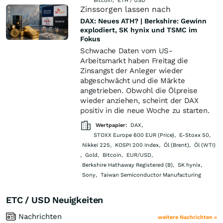
Bitcoin
,
ETH / USD
Zinssorgen lassen nach
DAX: Neues ATH? | Berkshire: Gewinn
explodiert, SK hynix und TSMC im
Fokus
Schwache Daten vom US-
Arbeitsmarkt haben Freitag die
Zinsangst der Anleger wieder
abgeschwächt und die Märkte
angetrieben. Obwohl die Ölpreise
wieder anziehen, scheint der DAX
positiv in die neue Woche zu starten.
Wertpapier:
DAX
,
STOXX Europe 600 EUR (Price)
,
E-Stoxx 50
,
Nikkei 225
,
KOSPI 200 Index
,
Öl (Brent)
,
Öl (WTI)
,
Gold
,
Bitcoin
,
EUR/USD
,
Berkshire Hathaway Registered (B)
,
SK hynix
,
Sony
,
Taiwan Semiconductor Manufacturing
ETC / USD Neuigkeiten
Nachrichten
weitere Nachrichten »