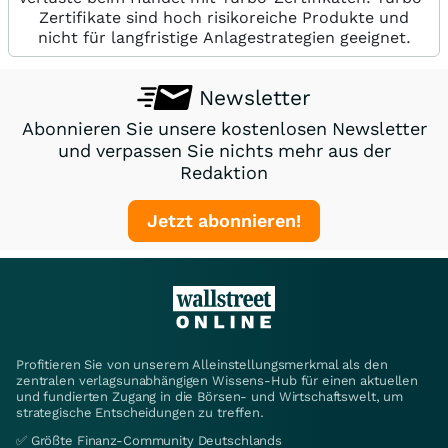
Zertifikate sind hoch risikoreiche Produkte und
nicht für langfristige Anlagestrategien geeignet.
Newsletter
Abonnieren Sie unsere kostenlosen Newsletter
und verpassen Sie nichts mehr aus der
Redaktion
Jetzt abonnieren!
Profitieren Sie von unserem Alleinstellungsmerkmal als den
zentralen verlagsunabhängigen Wissens-Hub für einen aktuellen
und fundierten Zugang in die Börsen- und Wirtschaftswelt, um
strategische Entscheidungen zu treffen.
✅ Größte Finanz-Community Deutschlands