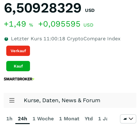
6,50928329
USD
+1,49
+0,095595
%
USD
Letzter Kurs
11:00:18
CryptoCompare Index
Verkauf
Kauf
Kurse, Daten, News & Forum
1h
24h
1 Woche
1 Monat
Ytd
1 Jahr
3 Jahre