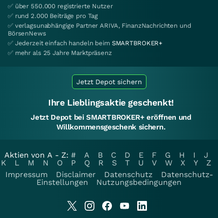
✅ über 550.000 registrierte Nutzer
✅ rund 2.000 Beiträge pro Tag
✅ verlagsunabhängige Partner ARIVA, FinanzNachrichten und
BörsenNews
✅ Jederzeit einfach handeln beim
SMARTBROKER+
✅ mehr als 25 Jahre Marktpräsenz
Jetzt Depot sichern
Ihre Lieblingsaktie geschenkt!
Jetzt Depot bei SMARTBROKER+ eröffnen und
Willkommensgeschenk sichern.
Aktien von A - Z:
#
A
B
C
D
E
F
G
H
I
J
K
L
M
N
O
P
Q
R
S
T
U
V
W
X
Y
Z
Impressum
Disclaimer
Datenschutz
Datenschutz-
Einstellungen
Nutzungsbedingungen