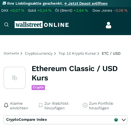
🎁 Ihre Lieblingsaktie geschenkt.
→ Jetzt Depot eröffnen
DAX
+0,07
%
Gold
+0,14
%
Öl (Brent)
+2,64
%
Dow Jones
-0,06
%
Cryptocurrency
Top 10 Krypto Kurse
ETC / USD
Startseite
Ethereum Classic / USD
Kurs
Crypto
Alarme
Zur Watchlist
Zum Portfolio
einrichten
hinzufügen
hinzufügen
CryptoCompare Index