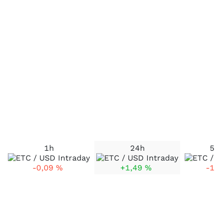
1h
24h
5 
-0,09
%
+1,49
%
-1,