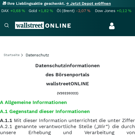
🎁 Ihre Lieblingsaktie geschenkt.
→ Jetzt Depot eröffnen
DAX
+0,68
%
Gold
+1,82
%
Öl (Brent)
-2,07
%
Dow Jones
+0,12
%
Datenschutz
Startseite
Datenschutzinformationen
des Börsenportals
wallstreetONLINE
(V20220322)
A Allgemeine Informationen
A.1 Gegenstand dieser Informationen
A.1.1
Mit dieser Information unterrichtet die unter Ziffer
A.2.1 genannte verantwortliche Stelle („Wir“) die durch
unsere Erhebung und Verarbeitung von