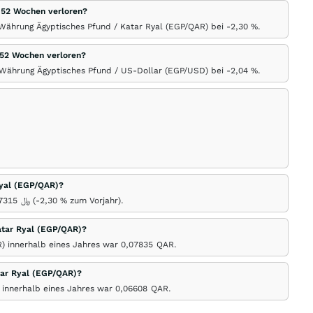
n 52 Wochen verloren?
 Währung Ägyptisches Pfund / Katar Ryal (EGP/QAR) bei -2,30
%
.
 52 Wochen verloren?
r Währung Ägyptisches Pfund / US-Dollar (EGP/USD) bei -2,04
%
.
Ryal (EGP/QAR)?
07315
﷼
(-2,30
%
zum Vorjahr).
atar Ryal (EGP/QAR)?
) innerhalb eines Jahres war 0,07835
QAR
.
tar Ryal (EGP/QAR)?
 innerhalb eines Jahres war 0,06608
QAR
.