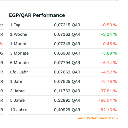
EGP/QAR Performance
et
1 Tag
0,07315
QAR
-0,53
%
AR
1 Woche
0,07162
QAR
+2,14
%
%
1 Monat
0,07349
QAR
-0,45
%
05
3 Monate
0,06909
QAR
+5,89
%
AR
6 Monate
0,07794
QAR
-6,14
%
AR
Lfd. Jahr
0,07662
QAR
-4,52
%
AR
1 Jahr
0,07525
QAR
-2,78
%
AR
3 Jahre
0,11762
QAR
-37,81
%
AR
5 Jahre
0,22891
QAR
-68,04
%
AR
10 Jahre
0,40929
QAR
-82,13
%
mehr Performancedaten »