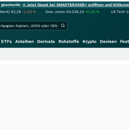
ie geschenkt.
→ Jetzt Depot bei SMARTBROKER+ eröffnen und Willkom
Brent)
82,26
-1,53
%
Dow Jones
54.036,10
+0,25
%
US Tech 1
ETFs
Anleihen
Derivate
Rohstoffe
Krypto
Devisen
Fest