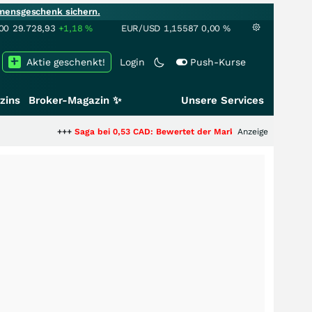
mensgeschenk sichern.
00
29.728,93
+1,18
%
EUR/USD
1,15587
0,00
%
Aktie geschenkt!
Login
Push-Kurse
zins
Broker-Magazin ✨
Unsere Services
+++
Saga bei 0,53 CAD: Bewertet der Markt noch immer nur die Hälfte de
Anzeige