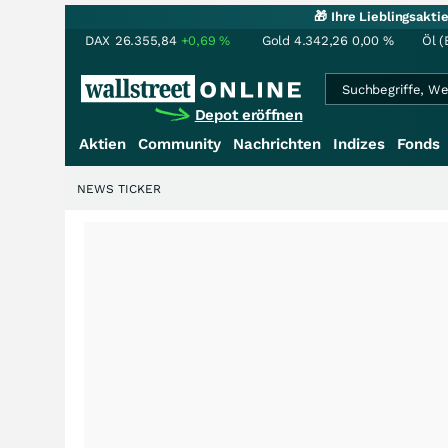
🎁 Ihre Lieblingsakt
DAX
26.355,84
+0,69
%
Gold
4.342,26
0,00
%
Öl (
Depot eröffnen
Aktien
Community
Nachrichten
Indizes
Fonds
NEWS TICKER