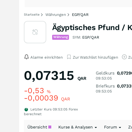
Währungen
EGP/QAR
Startseite
Ägyptisches Pfund / 
Währung
SYM:
EGP/QAR
Alarme einrichten
Zur Watchlist hinzufügen
Zu
0,07315
Geldkurs
0,0729
QAR
09:53:05
Briefkurs
0,0733
-0,53
%
09:53:05
-0,00039
QAR
Letzter Kurs
09:53:05
Forex
berechnet
Übersicht
Kurse & Analysen
Forum
Z