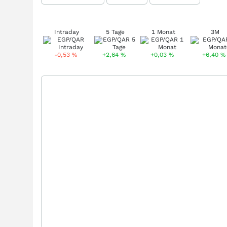
Intraday
5 Tage
1 Monat
3M
-0,53
%
+2,64
%
+0,03
%
+6,40
%