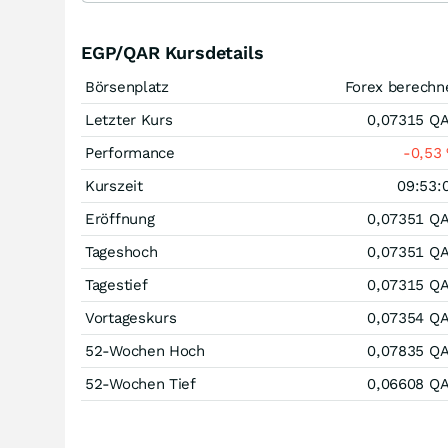
EGP/QAR Kursdetails
Börsenplatz
Forex berechn
Letzter Kurs
0,07315
Q
Performance
-0,53
Kurszeit
09:53:
Eröffnung
0,07351
Q
Tageshoch
0,07351
Q
Tagestief
0,07315
Q
Vortageskurs
0,07354
Q
52-Wochen Hoch
0,07835
Q
52-Wochen Tief
0,06608
Q