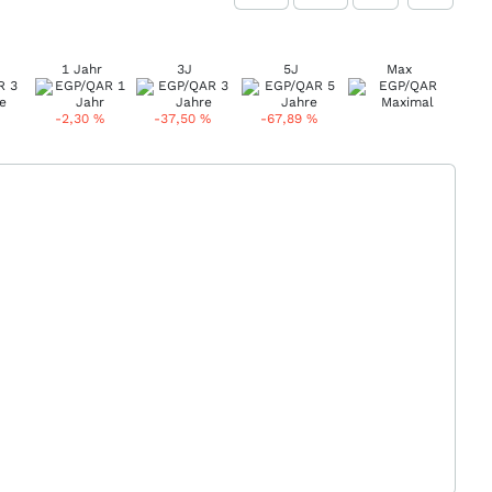
1 Jahr
3J
5J
Max
-2,30
%
-37,50
%
-67,89
%