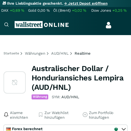
🎁 Ihre Lieblingsaktie geschenkt.
→ Jetzt Depot eröffnen
DAX
+0,69
%
Gold
0,00
%
Öl (Brent)
+0,02
%
Dow Jones
+0,25
%
Währungen
AUD/HNL
Realtime
Startseite
Australischer Dollar /
Honduriansiches Lempira
(AUD/HNL)
Währung
SYM:
AUD/HNL
Alarme
Zur Watchlist
Zum Portfolio
einrichten
hinzufügen
hinzufügen
Forex berechnet