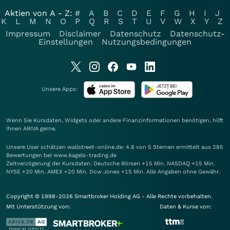
Aktien von A - Z:
#
A
B
C
D
E
F
G
H
I
J
K
L
M
N
O
P
Q
R
S
T
U
V
W
X
Y
Z
Impressum
Disclaimer
Datenschutz
Datenschutz-
Einstellungen
Nutzungsbedingungen
Unsere Apps:
Wenn Sie Kursdaten, Widgets oder andere Finanzinformationen benötigen, hilft
Ihnen
ARIVA
gerne.
Unsere User schätzen wallstreet-online.de: 4.8 von 5 Sternen ermittelt aus 285
Bewertungen bei www.kagels-trading.de
Zeitverzögerung der Kursdaten: Deutsche Börsen +15 Min. NASDAQ +15 Min.
NYSE +20 Min. AMEX +20 Min. Dow Jones +15 Min. Alle Angaben ohne Gewähr.
Copyright © 1998-2026 Smartbroker Holding AG - Alle Rechte vorbehalten.
Mit Unterstützung von:
Daten & Kurse von: