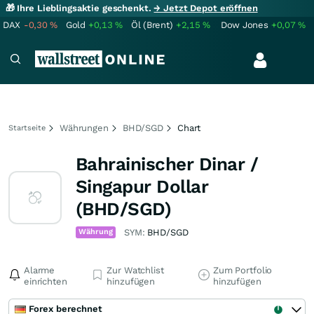
🎁 Ihre Lieblingsaktie geschenkt.
→ Jetzt Depot eröffnen
DAX
-0,30
%
Gold
+0,13
%
Öl (Brent)
+2,15
%
Dow Jones
+0,07
%
Währungen
BHD/SGD
Chart
Startseite
Bahrainischer Dinar /
Singapur Dollar
(BHD/SGD)
Währung
SYM:
BHD/SGD
Alarme
Zur Watchlist
Zum Portfolio
einrichten
hinzufügen
hinzufügen
Forex berechnet