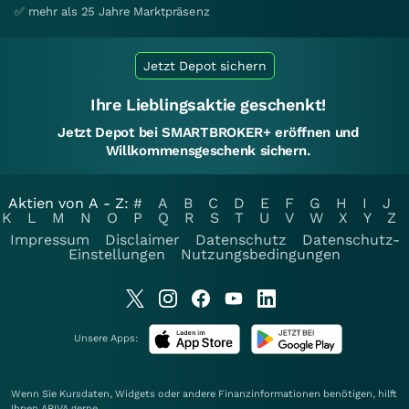
✅ mehr als 25 Jahre Marktpräsenz
Jetzt Depot sichern
Ihre Lieblingsaktie geschenkt!
Jetzt Depot bei SMARTBROKER+ eröffnen und
Willkommensgeschenk sichern.
Aktien von A - Z:
#
A
B
C
D
E
F
G
H
I
J
K
L
M
N
O
P
Q
R
S
T
U
V
W
X
Y
Z
Impressum
Disclaimer
Datenschutz
Datenschutz-
Einstellungen
Nutzungsbedingungen
Unsere Apps:
Wenn Sie Kursdaten, Widgets oder andere Finanzinformationen benötigen, hilft
Ihnen
ARIVA
gerne.