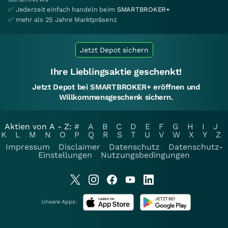
✅ Jederzeit einfach handeln beim
SMARTBROKER+
✅ mehr als 25 Jahre Marktpräsenz
Jetzt Depot sichern
Ihre Lieblingsaktie geschenkt!
Jetzt Depot bei SMARTBROKER+ eröffnen und
Willkommensgeschenk sichern.
Aktien von A - Z:
#
A
B
C
D
E
F
G
H
I
J
K
L
M
N
O
P
Q
R
S
T
U
V
W
X
Y
Z
Impressum
Disclaimer
Datenschutz
Datenschutz-
Einstellungen
Nutzungsbedingungen
Unsere Apps: