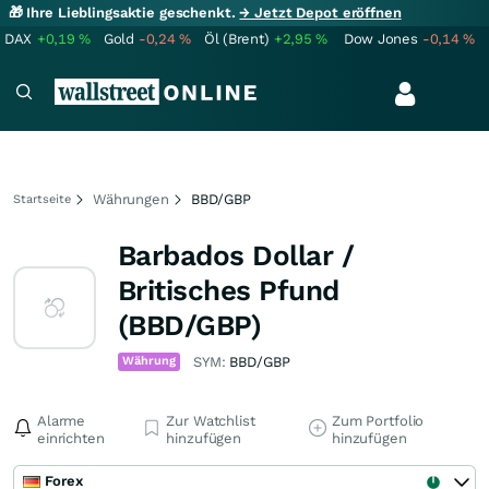
🎁 Ihre Lieblingsaktie geschenkt.
→ Jetzt Depot eröffnen
DAX
+0,19
%
Gold
-0,24
%
Öl (Brent)
+2,95
%
Dow Jones
-0,14
%
Währungen
BBD/GBP
Startseite
Barbados Dollar /
Britisches Pfund
(BBD/GBP)
Währung
SYM:
BBD/GBP
Alarme
Zur Watchlist
Zum Portfolio
einrichten
hinzufügen
hinzufügen
Forex