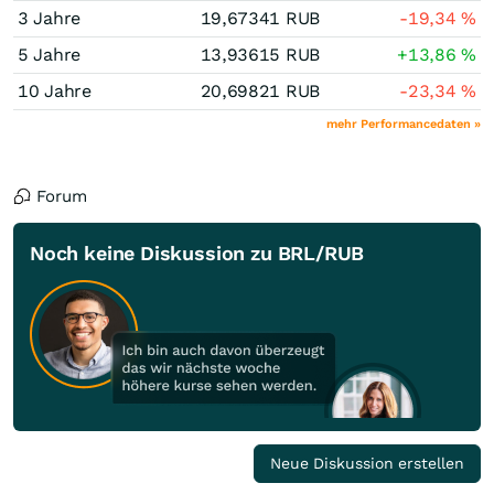
3 Jahre
19,67341
RUB
-19,34
%
5 Jahre
13,93615
RUB
+13,86
%
10 Jahre
20,69821
RUB
-23,34
%
mehr Performancedaten »
Forum
Noch keine Diskussion zu BRL/RUB
Neue Diskussion erstellen