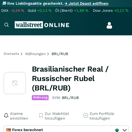
🎁 Ihre Lieblingsaktie geschenkt.
→ Jetzt Depot eröffnen
DAX
-0,24
%
Gold
+0,13
%
Öl (Brent)
+1,88
%
Dow Jones
+0,11
%
Währungen
BRL/RUB
Startseite
Brasilianischer Real /
Russischer Rubel
(BRL/RUB)
Währung
SYM:
BRL/RUB
Alarme
Zur Watchlist
Zum Portfolio
einrichten
hinzufügen
hinzufügen
Forex berechnet