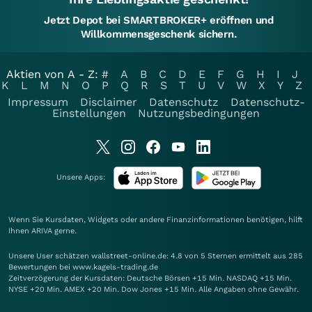
Jetzt Depot bei SMARTBROKER+ eröffnen und
Willkommensgeschenk sichern.
Aktien von A - Z:
#
A
B
C
D
E
F
G
H
I
J
K
L
M
N
O
P
Q
R
S
T
U
V
W
X
Y
Z
Impressum
Disclaimer
Datenschutz
Datenschutz-
Einstellungen
Nutzungsbedingungen
Unsere Apps:
Wenn Sie Kursdaten, Widgets oder andere Finanzinformationen benötigen, hilft
Ihnen
ARIVA
gerne.
Unsere User schätzen wallstreet-online.de: 4.8 von 5 Sternen ermittelt aus 285
Bewertungen bei www.kagels-trading.de
Zeitverzögerung der Kursdaten: Deutsche Börsen +15 Min. NASDAQ +15 Min.
NYSE +20 Min. AMEX +20 Min. Dow Jones +15 Min. Alle Angaben ohne Gewähr.