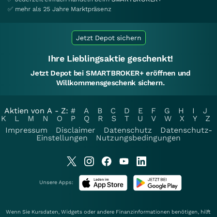
✅ mehr als 25 Jahre Marktpräsenz
Jetzt Depot sichern
Ihre Lieblingsaktie geschenkt!
Jetzt Depot bei SMARTBROKER+ eröffnen und
Willkommensgeschenk sichern.
Aktien von A - Z:
#
A
B
C
D
E
F
G
H
I
J
K
L
M
N
O
P
Q
R
S
T
U
V
W
X
Y
Z
Impressum
Disclaimer
Datenschutz
Datenschutz-
Einstellungen
Nutzungsbedingungen
Unsere Apps:
Wenn Sie Kursdaten, Widgets oder andere Finanzinformationen benötigen, hilft