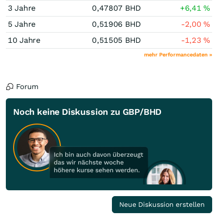
3 Jahre
0,47807
BHD
+6,41
%
5 Jahre
0,51906
BHD
-2,00
%
10 Jahre
0,51505
BHD
-1,23
%
mehr Performancedaten »
Forum
Noch keine Diskussion zu GBP/BHD
Neue Diskussion erstellen