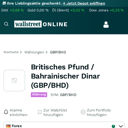
🎁 Ihre Lieblingsaktie geschenkt.
→ Jetzt Depot eröffnen
DAX
+0,69
%
Gold
0,00
%
Öl (Brent)
+0,02
%
Dow Jones
+0,25
%
Währungen
GBP/BHD
Startseite
Britisches Pfund /
Bahrainischer Dinar
(GBP/BHD)
Währung
SYM:
GBP/BHD
Alarme
Zur Watchlist
Zum Portfolio
einrichten
hinzufügen
hinzufügen
Forex