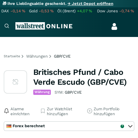
🎁 Ihre Lieblingsaktie geschenkt.
→ Jetzt Depot eröffnen
DAX
-0,14
%
Gold
-0,53
%
Öl (Brent)
+4,07
%
Dow Jones
-0,74
%
Währungen
GBP/CVE
Startseite
Britisches Pfund / Cabo
Verde Escudo (GBP/CVE)
Währung
SYM:
GBP/CVE
Alarme
Zur Watchlist
Zum Portfolio
einrichten
hinzufügen
hinzufügen
Forex berechnet