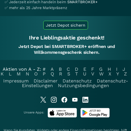
✅ Jederzeit einfach handeln beim
SMARTBROKER+
✅ mehr als 25 Jahre Marktpräsenz
Jetzt Depot sichern
Ihre Lieblingsaktie geschenkt!
Jetzt Depot bei SMARTBROKER+ eröffnen und
Willkommensgeschenk sichern.
Aktien von A - Z:
#
A
B
C
D
E
F
G
H
I
J
K
L
M
N
O
P
Q
R
S
T
U
V
W
X
Y
Z
Impressum
Disclaimer
Datenschutz
Datenschutz-
Einstellungen
Nutzungsbedingungen
Unsere Apps:
Wenn Sie Kursdaten, Widgets oder andere Finanzinformationen benötigen, hilft