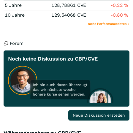
5 Jahre
128,78861
CVE
-0,22
%
10 Jahre
129,54068
CVE
-0,80
%
mehr Performancedaten »
Forum
Noch keine Diskussion zu GBP/CVE
Neue Diskussion erstellen
Währungsrechner zu GBP/CVE