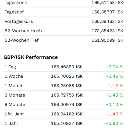
Tageshoch
166,51153
ISK
Tagestief
166,38797
ISK
Vortageskurs
166,39463
ISK
52-Wochen Hoch
170,85423
ISK
52-Wochen Tief
161,90099
ISK
GBP/ISK Performance
1 Tag
166,46890
ISK
+0,04
%
1 Woche
165,70625
ISK
+0,46
%
1 Monat
168,35088
ISK
-1,12
%
3 Monate
165,72750
ISK
+0,45
%
6 Monate
166,30979
ISK
+0,10
%
Lfd. Jahr
168,94162
ISK
-1,46
%
1 Jahr
165,10927
ISK
+0,82
%