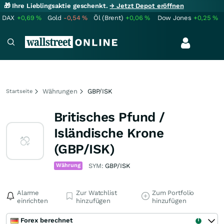
🎁 Ihre Lieblingsaktie geschenkt.
→ Jetzt Depot eröffnen
DAX
+0,69
%
Gold
-0,54
%
Öl (Brent)
+0,06
%
Dow Jones
+0,25
%
Währungen
GBP/ISK
Startseite
Britisches Pfund /
Isländische Krone
(GBP/ISK)
Währung
SYM:
GBP/ISK
Alarme
Zur Watchlist
Zum Portfolio
einrichten
hinzufügen
hinzufügen
Forex berechnet