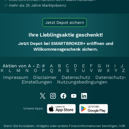
✅ mehr als 25 Jahre Marktpräsenz
Jetzt Depot sichern
Ihre Lieblingsaktie geschenkt!
Jetzt Depot bei SMARTBROKER+ eröffnen und
Willkommensgeschenk sichern.
Aktien von A - Z:
#
A
B
C
D
E
F
G
H
I
J
K
L
M
N
O
P
Q
R
S
T
U
V
W
X
Y
Z
Impressum
Disclaimer
Datenschutz
Datenschutz-
Einstellungen
Nutzungsbedingungen
Unsere Apps:
Wenn Sie Kursdaten, Widgets oder andere Finanzinformationen benötigen, hilft