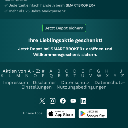
✅ Jederzeit einfach handeln beim
SMARTBROKER+
✅ mehr als 25 Jahre Marktpräsenz
Jetzt Depot sichern
Ihre Lieblingsaktie geschenkt!
Jetzt Depot bei SMARTBROKER+ eröffnen und
Willkommensgeschenk sichern.
Aktien von A - Z:
#
A
B
C
D
E
F
G
H
I
J
K
L
M
N
O
P
Q
R
S
T
U
V
W
X
Y
Z
Impressum
Disclaimer
Datenschutz
Datenschutz-
Einstellungen
Nutzungsbedingungen
Unsere Apps: