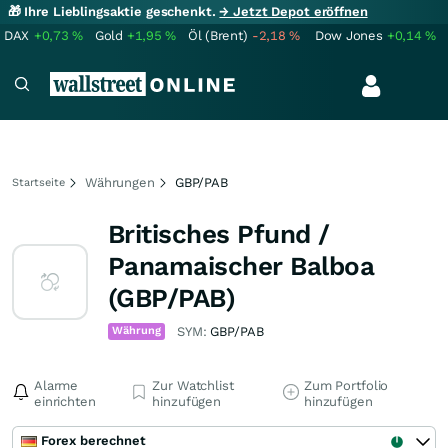
🎁 Ihre Lieblingsaktie geschenkt.
→ Jetzt Depot eröffnen
DAX
+0,73
%
Gold
+1,95
%
Öl (Brent)
-2,18
%
Dow Jones
+0,14
%
Währungen
GBP/PAB
Startseite
Britisches Pfund /
Panamaischer Balboa
(GBP/PAB)
Währung
SYM:
GBP/PAB
Alarme
Zur Watchlist
Zum Portfolio
einrichten
hinzufügen
hinzufügen
Forex berechnet