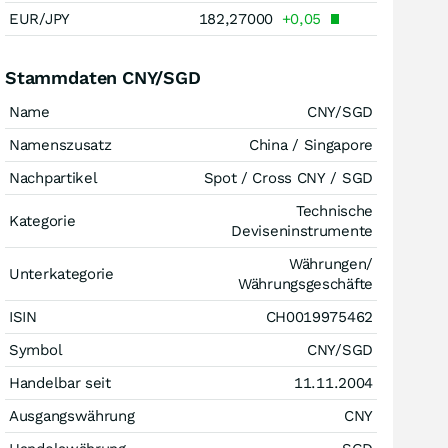
EUR/JPY
182,27000
+0,05
Stammdaten CNY/SGD
Name
CNY/SGD
Namenszusatz
China / Singapore
Nachpartikel
Spot / Cross CNY / SGD
Technische
Kategorie
Deviseninstrumente
Währungen/
Unterkategorie
Währungsgeschäfte
ISIN
CH0019975462
Symbol
CNY/SGD
Handelbar seit
11.11.2004
Ausgangswährung
CNY