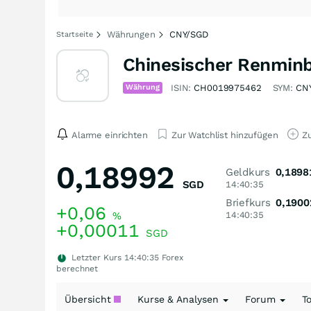
Währungen
CNY/SGD
Startseite
Chinesischer Renminb
Währung
ISIN:
CH0019975462
SYM:
CN
Alarme einrichten
Zur Watchlist hinzufügen
Zu
0,18992
Geldkurs
0,1898
SGD
14:40:35
Briefkurs
0,1900
+0,06
%
14:40:35
+0,00011
SGD
Letzter Kurs
14:40:35
Forex
berechnet
Übersicht
Kurse & Analysen
Forum
T