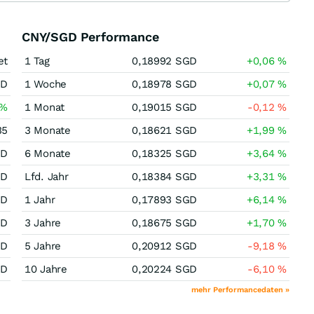
CNY/SGD Performance
et
1 Tag
0,18992
SGD
+0,06
%
GD
1 Woche
0,18978
SGD
+0,07
%
%
1 Monat
0,19015
SGD
-0,12
%
35
3 Monate
0,18621
SGD
+1,99
%
GD
6 Monate
0,18325
SGD
+3,64
%
GD
Lfd. Jahr
0,18384
SGD
+3,31
%
GD
1 Jahr
0,17893
SGD
+6,14
%
GD
3 Jahre
0,18675
SGD
+1,70
%
GD
5 Jahre
0,20912
SGD
-9,18
%
GD
10 Jahre
0,20224
SGD
-6,10
%
mehr Performancedaten »