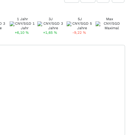
1 Jahr
3J
5J
Max
+6,10
%
+1,65
%
-9,22
%