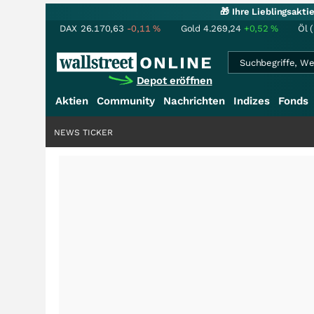
🎁 Ihre Lieblingsakt
DAX
26.170,63
-0,11
%
Gold
4.269,24
+0,52
%
Öl 
Depot eröffnen
Aktien
Community
Nachrichten
Indizes
Fonds
NEWS TICKER