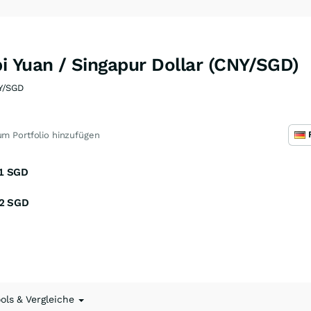
i Yuan / Singapur Dollar (CNY/SGD)
Y/SGD
m Portfolio hinzufügen
1
SGD
2
SGD
ools & Vergleiche