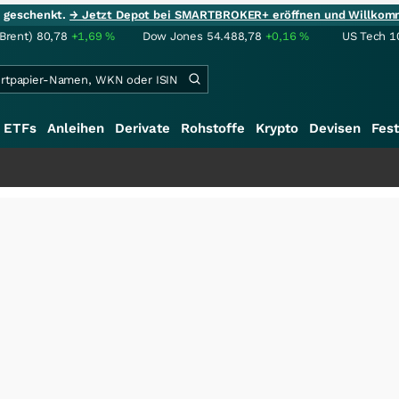
ie geschenkt.
→ Jetzt Depot bei SMARTBROKER+ eröffnen und Willkom
(Brent)
80,78
+1,69
%
Dow Jones
54.488,78
+0,16
%
US Tech 1
ETFs
Anleihen
Derivate
Rohstoffe
Krypto
Devisen
Fest