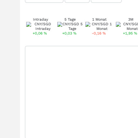
Intraday
5 Tage
1 Monat
3M
+0,06
%
+0,03
%
-0,16
%
+1,95
%