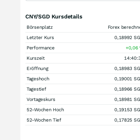
CNY/SGD Kursdetails
Börsenplatz
Forex berechn
Letzter Kurs
0,18992
S
Performance
+0,06
Kurszeit
14:40:
Eröffnung
0,18983
S
Tageshoch
0,19001
S
Tagestief
0,18966
S
Vortageskurs
0,18981
S
52-Wochen Hoch
0,19153
S
52-Wochen Tief
0,17825
S