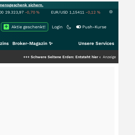
mensgeschenk sichern.
00
29.323,97
-0,70
%
EUR/USD
1,15411
-0,12
%
Aktie geschenkt!
Login
Push-Kurse
zins
Broker-Magazin ✨
Unsere Services
+++
Schwere Seltene Erden: Entsteht hier die nächste Milliardenstory?
Anzeige
++