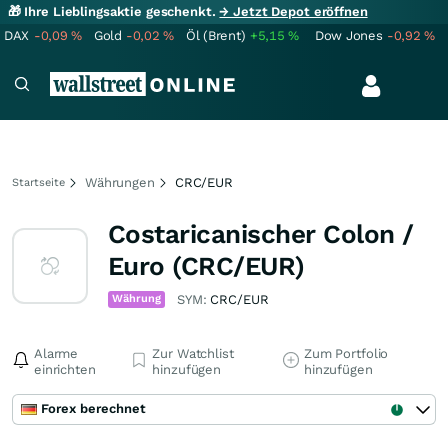
🎁 Ihre Lieblingsaktie geschenkt.
→ Jetzt Depot eröffnen
DAX
-0,09
%
Gold
-0,02
%
Öl (Brent)
+5,15
%
Dow Jones
-0,92
%
Währungen
CRC/EUR
Startseite
Costaricanischer Colon /
Euro (CRC/EUR)
Währung
SYM:
CRC/EUR
Alarme
Zur Watchlist
Zum Portfolio
einrichten
hinzufügen
hinzufügen
Forex berechnet