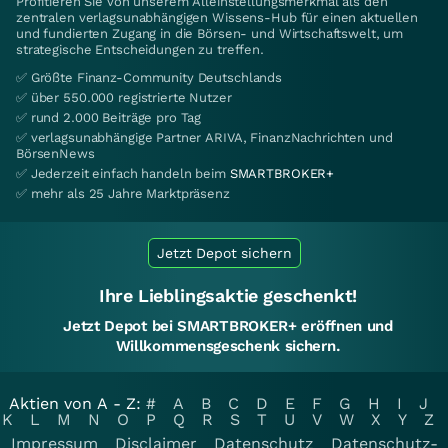
Profitieren Sie von unserem Alleinstellungsmerkmal als den
zentralen verlagsunabhängigen Wissens-Hub für einen aktuellen
und fundierten Zugang in die Börsen- und Wirtschaftswelt, um
strategische Entscheidungen zu treffen.
✅ Größte Finanz-Community Deutschlands
✅ über 550.000 registrierte Nutzer
✅ rund 2.000 Beiträge pro Tag
✅ verlagsunabhängige Partner ARIVA, FinanzNachrichten und
BörsenNews
✅ Jederzeit einfach handeln beim
SMARTBROKER+
✅ mehr als 25 Jahre Marktpräsenz
Jetzt Depot sichern
Ihre Lieblingsaktie geschenkt!
Jetzt Depot bei SMARTBROKER+ eröffnen und
Willkommensgeschenk sichern.
Aktien von A - Z:
#
A
B
C
D
E
F
G
H
I
J
K
L
M
N
O
P
Q
R
S
T
U
V
W
X
Y
Z
Impressum
Disclaimer
Datenschutz
Datenschutz-