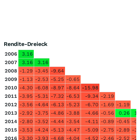
Rendite-Dreieck
2006
3.16
2007
3.16
3.16
2008
-1.29
-3.45
-9.64
2009
-1.13
-2.53
-5.25
-0.65
2010
-4.30
-6.08
-8.97
-8.64
-15.98
2011
-3.95
-5.31
-7.32
-6.53
-9.34
-2.19
2012
-3.56
-4.64
-6.13
-5.23
-6.70
-1.69
-1.19
2013
-2.92
-3.75
-4.86
-3.88
-4.66
-0.56
0.26
1.
2014
-2.80
-3.52
-4.44
-3.54
-4.11
-0.89
-0.45
-0.
2015
-3.53
-4.24
-5.13
-4.47
-5.09
-2.75
-2.89
-3.
2016
-3.30
-3.93
-4.68
-4.04
-4.52
-2.46
-2.52
-2.