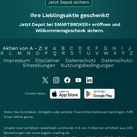
Jetzt Depot sichern
Ihre Lieblingsaktie geschenkt!
Jetzt Depot bei SMARTBROKER+ eröffnen und
Willkommensgeschenk sichern.
Aktien von A - Z:
#
A
B
C
D
E
F
G
H
I
J
K
L
M
N
O
P
Q
R
S
T
U
V
W
X
Y
Z
Impressum
Disclaimer
Datenschutz
Datenschutz-
Einstellungen
Nutzungsbedingungen
Unsere Apps:
Wenn Sie Kursdaten, Widgets oder andere Finanzinformationen benötigen, hilft
Ihnen
ARIVA
gerne.
Unsere User schätzen wallstreet-online.de: 4.8 von 5 Sternen ermittelt aus 285
Bewertungen bei www.kagels-trading.de