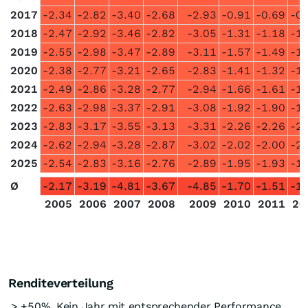
2017
-2.34
-2.82
-3.40
-2.68
-2.93
-0.91
-0.69
-0.
2018
-2.47
-2.92
-3.46
-2.82
-3.05
-1.31
-1.18
-1.
2019
-2.55
-2.98
-3.47
-2.89
-3.11
-1.57
-1.49
-1.
2020
-2.38
-2.77
-3.21
-2.65
-2.83
-1.41
-1.32
-1.
2021
-2.49
-2.86
-3.28
-2.77
-2.94
-1.66
-1.61
-1.
2022
-2.63
-2.98
-3.37
-2.91
-3.08
-1.92
-1.90
-1.
2023
-2.83
-3.17
-3.55
-3.13
-3.31
-2.26
-2.26
-2.
2024
-2.62
-2.94
-3.28
-2.87
-3.02
-2.02
-2.00
-2.
2025
-2.54
-2.83
-3.16
-2.76
-2.89
-1.95
-1.93
-1.
Ø
-2.17
-3.19
-4.81
-3.67
-4.85
-1.70
-1.51
-1.
2005
2006
2007
2008
2009
2010
2011
20
Renditeverteilung
> +50%
Kein Jahr mit entsprechender Performance