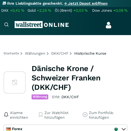
🎁 Ihre Lieblingsaktie geschenkt.
→ Jetzt Depot eröffnen
DAX
+0,41
%
Gold
+2,25
%
Öl (Brent)
+0,03
%
Dow Jones
+0,09
%
Währungen
DKK/CHF
Historische Kurse
Startseite
Dänische Krone /
Schweizer Franken
(DKK/CHF)
Währung
SYM:
DKK/CHF
Alarme
Zur Watchlist
Zum Portfolio
einrichten
hinzufügen
hinzufügen
Forex