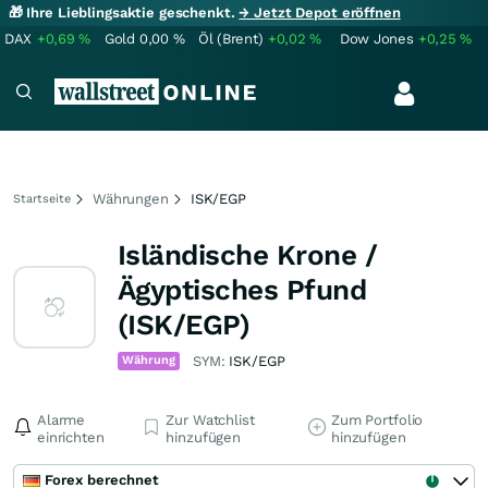
🎁 Ihre Lieblingsaktie geschenkt.
→ Jetzt Depot eröffnen
DAX
+0,69
%
Gold
0,00
%
Öl (Brent)
+0,02
%
Dow Jones
+0,25
%
Währungen
ISK/EGP
Startseite
Isländische Krone /
Ägyptisches Pfund
(ISK/EGP)
Währung
SYM:
ISK/EGP
Alarme
Zur Watchlist
Zum Portfolio
einrichten
hinzufügen
hinzufügen
Forex berechnet