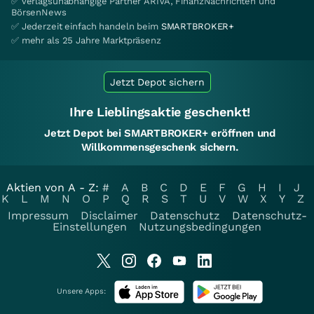
✅ verlagsunabhängige Partner ARIVA, FinanzNachrichten und
BörsenNews
✅ Jederzeit einfach handeln beim
SMARTBROKER+
✅ mehr als 25 Jahre Marktpräsenz
Jetzt Depot sichern
Ihre Lieblingsaktie geschenkt!
Jetzt Depot bei SMARTBROKER+ eröffnen und
Willkommensgeschenk sichern.
Aktien von A - Z:
#
A
B
C
D
E
F
G
H
I
J
K
L
M
N
O
P
Q
R
S
T
U
V
W
X
Y
Z
Impressum
Disclaimer
Datenschutz
Datenschutz-
Einstellungen
Nutzungsbedingungen
Unsere Apps: