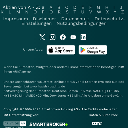
Aktien von A - Z:
#
A
B
C
D
E
F
G
H
I
J
K
L
M
N
O
P
Q
R
S
T
U
V
W
X
Y
Z
Impressum
Disclaimer
Datenschutz
Datenschutz-
Einstellungen
Nutzungsbedingungen
Unsere Apps:
Wenn Sie Kursdaten, Widgets oder andere Finanzinformationen benötigen, hilft
Ihnen
ARIVA
gerne.
Unsere User schätzen wallstreet-online.de: 4.8 von 5 Sternen ermittelt aus 285
Bewertungen bei www.kagels-trading.de
Zeitverzögerung der Kursdaten: Deutsche Börsen +15 Min. NASDAQ +15 Min.
NYSE +20 Min. AMEX +20 Min. Dow Jones +15 Min. Alle Angaben ohne Gewähr.
Copyright © 1998-2026 Smartbroker Holding AG - Alle Rechte vorbehalten.
Mit Unterstützung von:
Daten & Kurse von: