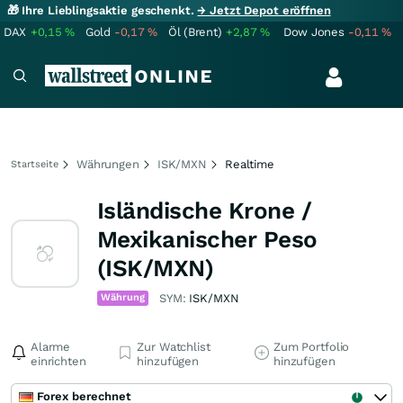
🎁 Ihre Lieblingsaktie geschenkt.
→ Jetzt Depot eröffnen
DAX
+0,15
%
Gold
-0,17
%
Öl (Brent)
+2,87
%
Dow Jones
-0,11
%
Währungen
ISK/MXN
Realtime
Startseite
Isländische Krone /
Mexikanischer Peso
(ISK/MXN)
Währung
SYM:
ISK/MXN
Alarme
Zur Watchlist
Zum Portfolio
einrichten
hinzufügen
hinzufügen
Forex berechnet