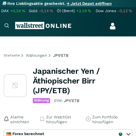
🎁 Ihre Lieblingsaktie geschenkt.
→ Jetzt Depot eröffnen
DAX
+0,24
%
Gold
-0,14
%
Öl (Brent)
+3,19
%
Dow Jones
-0,12
%
Währungen
JPY/ETB
Startseite
Japanischer Yen /
Äthiopischer Birr
(JPY/ETB)
Währung
SYM:
JPY/ETB
Alarme
Zur Watchlist
Zum Portfolio
einrichten
hinzufügen
hinzufügen
Forex berechnet