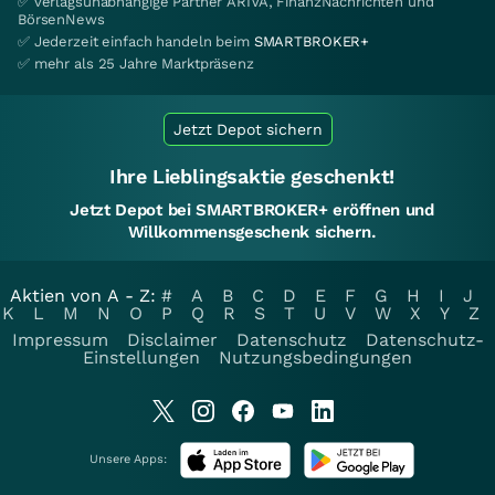
✅ verlagsunabhängige Partner ARIVA, FinanzNachrichten und
BörsenNews
✅ Jederzeit einfach handeln beim
SMARTBROKER+
✅ mehr als 25 Jahre Marktpräsenz
Jetzt Depot sichern
Ihre Lieblingsaktie geschenkt!
Jetzt Depot bei SMARTBROKER+ eröffnen und
Willkommensgeschenk sichern.
Aktien von A - Z:
#
A
B
C
D
E
F
G
H
I
J
K
L
M
N
O
P
Q
R
S
T
U
V
W
X
Y
Z
Impressum
Disclaimer
Datenschutz
Datenschutz-
Einstellungen
Nutzungsbedingungen
Unsere Apps: