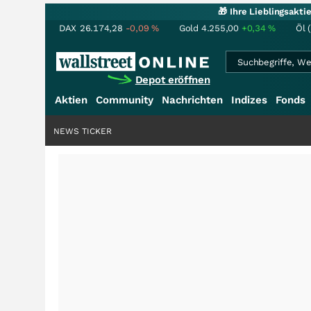
🎁 Ihre Lieblingsakt
DAX
26.174,28
-0,09
%
Gold
4.255,00
+0,34
%
Öl 
Depot eröffnen
Aktien
Community
Nachrichten
Indizes
Fonds
NEWS TICKER