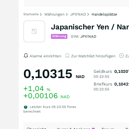
Währungen
JPY/NAD
Handelsplätze
Startseite
Japanischer Yen / Na
Währung
SYM:
JPY/NAD
Alarme einrichten
Zur Watchlist hinzufügen
Zu
0,10315
Geldkurs
0,1020
NAD
05:23:55
Briefkurs
0,1042
+1,04
%
05:23:55
+0,00106
NAD
Letzter Kurs
05:23:55
Forex
berechnet