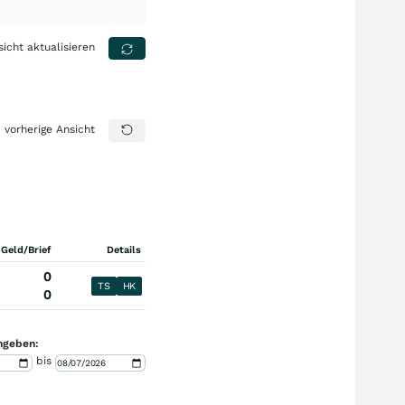
sicht aktualisieren
vorherige Ansicht
 Geld/Brief
Details
0
TS
HK
0
ngeben:
bis