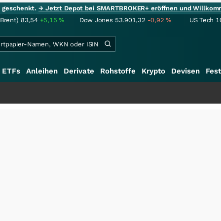
ie geschenkt.
→ Jetzt Depot bei SMARTBROKER+ eröffnen und Willkom
(Brent)
83,54
+5,15
%
Dow Jones
53.901,32
-0,92
%
US Tech 1
ETFs
Anleihen
Derivate
Rohstoffe
Krypto
Devisen
Fest