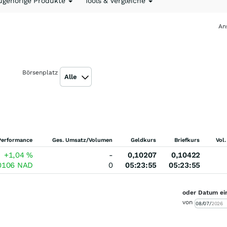
ugehörige Produkte
Tools & Vergleiche
An
Börsenplatz
Alle
Performance
Ges. Umsatz/Volumen
Geldkurs
Briefkurs
Vol.
+1,04
%
-
0,10207
0,10422
0106
NAD
0
05:23:55
05:23:55
oder Datum ei
von