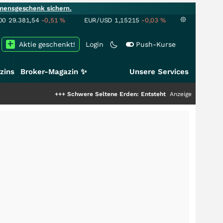
mensgeschenk sichern.
00
29.381,54
-0,51
%
EUR/USD
1,15215
-0,03
%
Aktie geschenkt!
Login
Push-Kurse
zins
Broker-Magazin ✨
Unsere Services
+++
Schwere Seltene Erden: Entsteht hier die nächste Milliarden
Anzeige