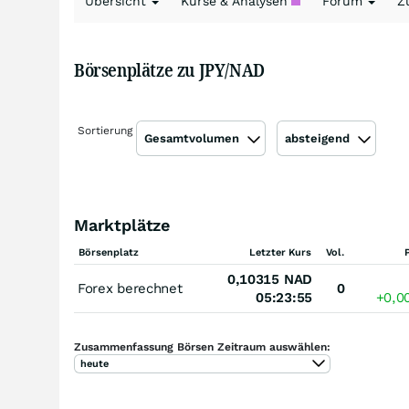
Übersicht
Kurse & Analysen
Forum
Z
Börsenplätze zu JPY/NAD
Sortierung
Gesamtvolumen
absteigend
Marktplätze
Börsenplatz
Letzter Kurs
Vol.
0,10315
NAD
Forex berechnet
0
05:23:55
+0,0
Zusammenfassung Börsen Zeitraum auswählen:
heute