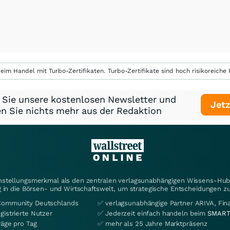
eim Handel mit Turbo-Zertifikaten. Turbo-Zertifikate sind hoch risikoreiche P
 Sie unsere kostenlosen Newsletter und
Jetz
n Sie nichts mehr aus der Redaktion
instellungsmerkmal als den zentralen verlagsunabhängigen Wissens-Hub 
 in die Börsen- und Wirtschaftswelt, um strategische Entscheidungen zu
Community Deutschlands
✅ verlagsunabhängige Partner ARIVA, Fi
gistrierte Nutzer
✅ Jederzeit einfach handeln beim
SMART
räge pro Tag
✅ mehr als 25 Jahre Marktpräsenz