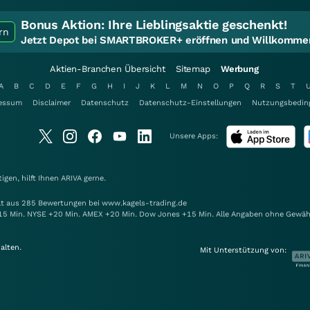
Bonus Aktion:
Ihre Lieblingsaktie geschenkt!
rn
Jetzt Depot bei SMARTBROKER+ eröffnen und Willkommen
Aktien-Branchen Übersicht
Sitemap
Werbung
A
B
C
D
E
F
G
H
I
J
K
L
M
N
O
P
Q
R
S
T
essum
Disclaimer
Datenschutz
Datenschutz-Einstellungen
Nutzungsbedin
Unsere Apps:
gen, hilft Ihnen
ARIVA
gerne.
elt aus 285 Bewertungen bei www.kagels-trading.de
15 Min. NYSE +20 Min. AMEX +20 Min. Dow Jones +15 Min. Alle Angaben ohne Gewäh
alten.
Mit Unterstützung von: