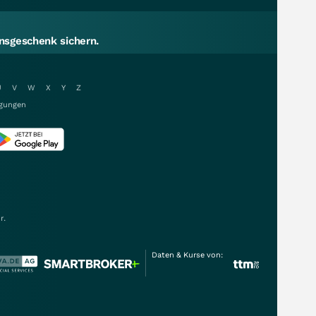
sgeschenk sichern.
U
V
W
X
Y
Z
gungen
r.
Daten & Kurse von: