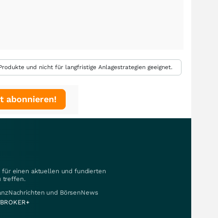
rodukte und nicht für langfristige Anlagestrategien geeignet.
t abonnieren!
für einen aktuellen und fundierten
 treffen.
nanzNachrichten und BörsenNews
BROKER+