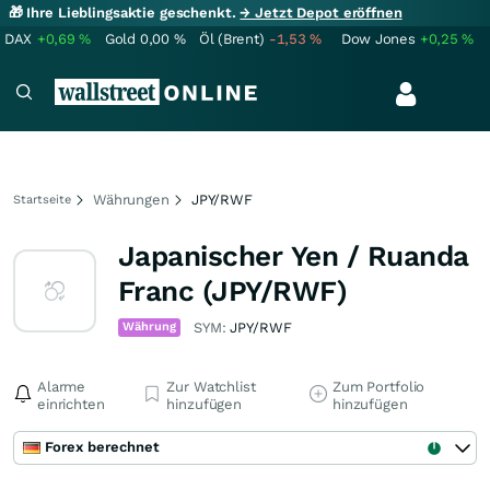
🎁 Ihre Lieblingsaktie geschenkt.
→ Jetzt Depot eröffnen
DAX
+0,69
%
Gold
0,00
%
Öl (Brent)
-1,53
%
Dow Jones
+0,25
%
Währungen
JPY/RWF
Startseite
Japanischer Yen / Ruanda
Franc (JPY/RWF)
Währung
SYM:
JPY/RWF
Alarme
Zur Watchlist
Zum Portfolio
einrichten
hinzufügen
hinzufügen
Forex berechnet