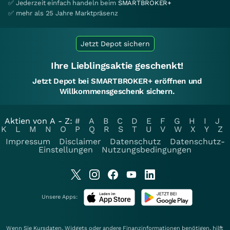
✅ Jederzeit einfach handeln beim
SMARTBROKER+
✅ mehr als 25 Jahre Marktpräsenz
Jetzt Depot sichern
Ihre Lieblingsaktie geschenkt!
Jetzt Depot bei SMARTBROKER+ eröffnen und
Willkommensgeschenk sichern.
Aktien von A - Z:
#
A
B
C
D
E
F
G
H
I
J
K
L
M
N
O
P
Q
R
S
T
U
V
W
X
Y
Z
Impressum
Disclaimer
Datenschutz
Datenschutz-
Einstellungen
Nutzungsbedingungen
Unsere Apps:
Wenn Sie Kursdaten, Widgets oder andere Finanzinformationen benötigen, hilft