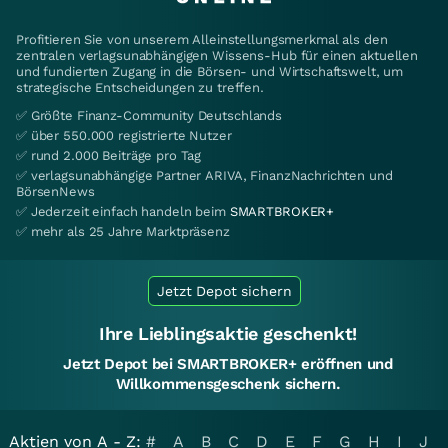
Profitieren Sie von unserem Alleinstellungsmerkmal als den
zentralen verlagsunabhängigen Wissens-Hub für einen aktuellen
und fundierten Zugang in die Börsen- und Wirtschaftswelt, um
strategische Entscheidungen zu treffen.
✅ Größte Finanz-Community Deutschlands
✅ über 550.000 registrierte Nutzer
✅ rund 2.000 Beiträge pro Tag
✅ verlagsunabhängige Partner ARIVA, FinanzNachrichten und
BörsenNews
✅ Jederzeit einfach handeln beim
SMARTBROKER+
✅ mehr als 25 Jahre Marktpräsenz
Jetzt Depot sichern
Ihre Lieblingsaktie geschenkt!
Jetzt Depot bei SMARTBROKER+ eröffnen und
Willkommensgeschenk sichern.
Aktien von A - Z:
#
A
B
C
D
E
F
G
H
I
J