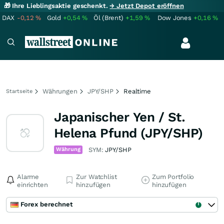
🎁 Ihre Lieblingsaktie geschenkt.
→ Jetzt Depot eröffnen
DAX
-0,12
%
Gold
+0,54
%
Öl (Brent)
+1,59
%
Dow Jones
+0,16
%
Währungen
JPY/SHP
Realtime
Startseite
Japanischer Yen / St.
Helena Pfund (JPY/SHP)
Währung
SYM:
JPY/SHP
Alarme
Zur Watchlist
Zum Portfolio
einrichten
hinzufügen
hinzufügen
Forex berechnet