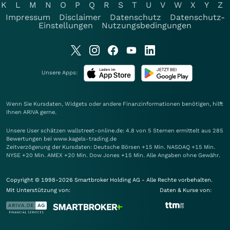
K
L
M
N
O
P
Q
R
S
T
U
V
W
X
Y
Z
Impressum
Disclaimer
Datenschutz
Datenschutz-
Einstellungen
Nutzungsbedingungen
Unsere Apps:
Wenn Sie Kursdaten, Widgets oder andere Finanzinformationen benötigen, hilft
Ihnen
ARIVA
gerne.
Unsere User schätzen wallstreet-online.de: 4.8 von 5 Sternen ermittelt aus 285
Bewertungen bei www.kagels-trading.de
Zeitverzögerung der Kursdaten: Deutsche Börsen +15 Min. NASDAQ +15 Min.
NYSE +20 Min. AMEX +20 Min. Dow Jones +15 Min. Alle Angaben ohne Gewähr.
Copyright © 1998-2026 Smartbroker Holding AG - Alle Rechte vorbehalten.
Mit Unterstützung von:
Daten & Kurse von: