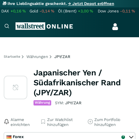
🎁 Ihre Lieblingsaktie geschenkt.
→ Jetzt Depot eröffnen
DAX
+0,16
%
Gold
-0,14
%
Öl (Brent)
+3,00
%
Dow Jones
-0,11
%
Währungen
JPY/ZAR
Startseite
Japanischer Yen /
Südafrikanischer Rand
(JPY/ZAR)
Währung
SYM:
JPY/ZAR
Alarme
Zur Watchlist
Zum Portfolio
einrichten
hinzufügen
hinzufügen
Forex