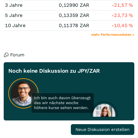
3 Jahre
0,12990
ZAR
-21,57
%
5 Jahre
0,13359
ZAR
-23,73
%
10 Jahre
0,11378
ZAR
-10,45
%
mehr Performancedaten »
Forum
Noch keine Diskussion zu JPY/ZAR
Neue Diskussion erstellen