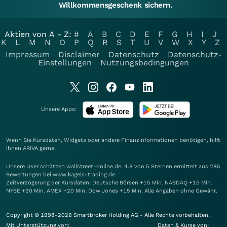
Willkommensgeschenk sichern.
Aktien von A - Z:
#
A
B
C
D
E
F
G
H
I
J
K
L
M
N
O
P
Q
R
S
T
U
V
W
X
Y
Z
Impressum
Disclaimer
Datenschutz
Datenschutz-
Einstellungen
Nutzungsbedingungen
Unsere Apps:
Wenn Sie Kursdaten, Widgets oder andere Finanzinformationen benötigen, hilft
Ihnen
ARIVA
gerne.
Unsere User schätzen wallstreet-online.de: 4.8 von 5 Sternen ermittelt aus 285
Bewertungen bei www.kagels-trading.de
Zeitverzögerung der Kursdaten: Deutsche Börsen +15 Min. NASDAQ +15 Min.
NYSE +20 Min. AMEX +20 Min. Dow Jones +15 Min. Alle Angaben ohne Gewähr.
Copyright © 1998-2026 Smartbroker Holding AG - Alle Rechte vorbehalten.
Mit Unterstützung von:
Daten & Kurse von: