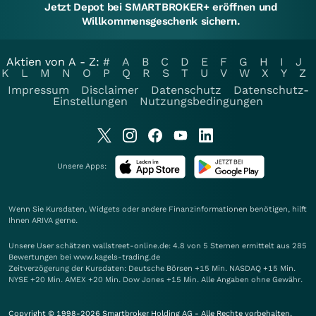
Jetzt Depot bei SMARTBROKER+ eröffnen und
Willkommensgeschenk sichern.
Aktien von A - Z:
#
A
B
C
D
E
F
G
H
I
J
K
L
M
N
O
P
Q
R
S
T
U
V
W
X
Y
Z
Impressum
Disclaimer
Datenschutz
Datenschutz-
Einstellungen
Nutzungsbedingungen
Unsere Apps:
Wenn Sie Kursdaten, Widgets oder andere Finanzinformationen benötigen, hilft
Ihnen
ARIVA
gerne.
Unsere User schätzen wallstreet-online.de: 4.8 von 5 Sternen ermittelt aus 285
Bewertungen bei www.kagels-trading.de
Zeitverzögerung der Kursdaten: Deutsche Börsen +15 Min. NASDAQ +15 Min.
NYSE +20 Min. AMEX +20 Min. Dow Jones +15 Min. Alle Angaben ohne Gewähr.
Copyright © 1998-2026 Smartbroker Holding AG - Alle Rechte vorbehalten.