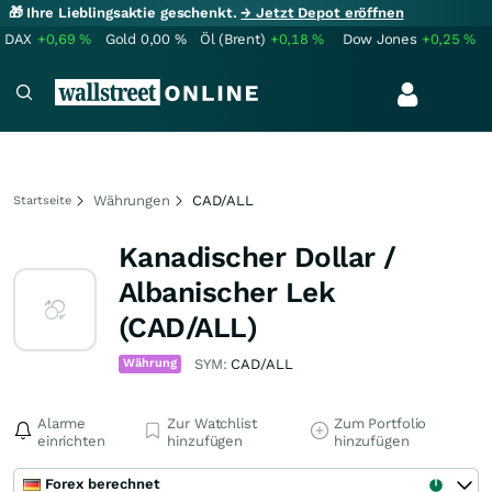
🎁 Ihre Lieblingsaktie geschenkt.
→ Jetzt Depot eröffnen
DAX
+0,69
%
Gold
0,00
%
Öl (Brent)
+0,18
%
Dow Jones
+0,25
%
Währungen
CAD/ALL
Startseite
Kanadischer Dollar /
Albanischer Lek
(CAD/ALL)
Währung
SYM:
CAD/ALL
Alarme
Zur Watchlist
Zum Portfolio
einrichten
hinzufügen
hinzufügen
Forex berechnet