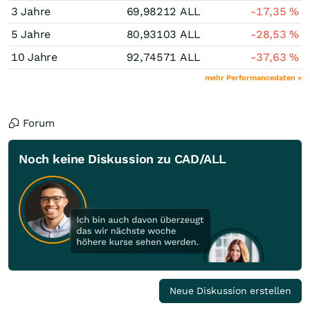
3 Jahre
69,98212
ALL
-17,35
%
5 Jahre
80,93103
ALL
-28,53
%
10 Jahre
92,74571
ALL
-37,63
%
mehr Performancedaten »
Forum
Noch keine Diskussion zu CAD/ALL
Neue Diskussion erstellen