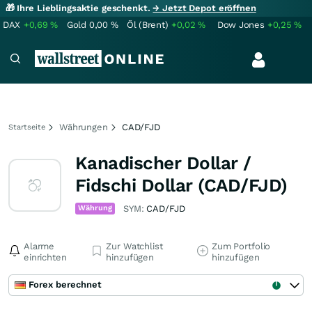
🎁 Ihre Lieblingsaktie geschenkt.
→ Jetzt Depot eröffnen
DAX
+0,69
%
Gold
0,00
%
Öl (Brent)
+0,02
%
Dow Jones
+0,25
%
Währungen
CAD/FJD
Startseite
Kanadischer Dollar /
Fidschi Dollar (CAD/FJD)
Währung
SYM:
CAD/FJD
Alarme
Zur Watchlist
Zum Portfolio
einrichten
hinzufügen
hinzufügen
Forex berechnet