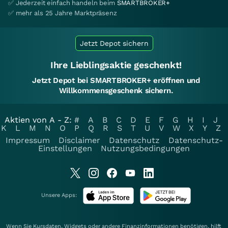
✅ Jederzeit einfach handeln beim
SMARTBROKER+
✅ mehr als 25 Jahre Marktpräsenz
Jetzt Depot sichern
Ihre Lieblingsaktie geschenkt!
Jetzt Depot bei SMARTBROKER+ eröffnen und
Willkommensgeschenk sichern.
Aktien von A - Z:
#
A
B
C
D
E
F
G
H
I
J
K
L
M
N
O
P
Q
R
S
T
U
V
W
X
Y
Z
Impressum
Disclaimer
Datenschutz
Datenschutz-
Einstellungen
Nutzungsbedingungen
Unsere Apps:
Wenn Sie Kursdaten, Widgets oder andere Finanzinformationen benötigen, hilft