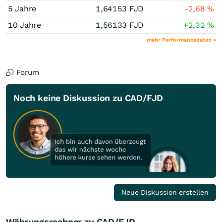
5 Jahre
1,64153
FJD
-2,68
%
10 Jahre
1,56133
FJD
+2,32
%
mehr Performancedaten »
Forum
Noch keine Diskussion zu CAD/FJD
Neue Diskussion erstellen
Währungsrechner zu CAD/FJD