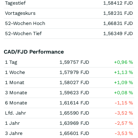
Tagestief
1,58412
FJD
Vortageskurs
1,58231
FJD
52-Wochen Hoch
1,66831
FJD
52-Wochen Tief
1,56349
FJD
CAD/FJD Performance
1 Tag
1,59757
FJD
+0,96
%
1 Woche
1,57979
FJD
+1,13
%
1 Monat
1,58027
FJD
+1,09
%
3 Monate
1,59623
FJD
+0,08
%
6 Monate
1,61614
FJD
-1,15
%
Lfd. Jahr
1,65590
FJD
-3,52
%
1 Jahr
1,63969
FJD
-2,57
%
3 Jahre
1,65601
FJD
-3,53
%