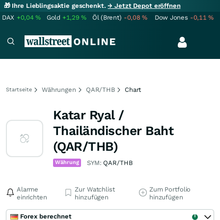
🎁 Ihre Lieblingsaktie geschenkt.
→ Jetzt Depot eröffnen
DAX
+0,04
%
Gold
+1,29
%
Öl (Brent)
-0,08
%
Dow Jones
-0,11
%
Währungen
QAR/THB
Chart
Startseite
Katar Ryal /
Thailändischer Baht
(QAR/THB)
Währung
SYM:
QAR/THB
Alarme
Zur Watchlist
Zum Portfolio
einrichten
hinzufügen
hinzufügen
Forex berechnet