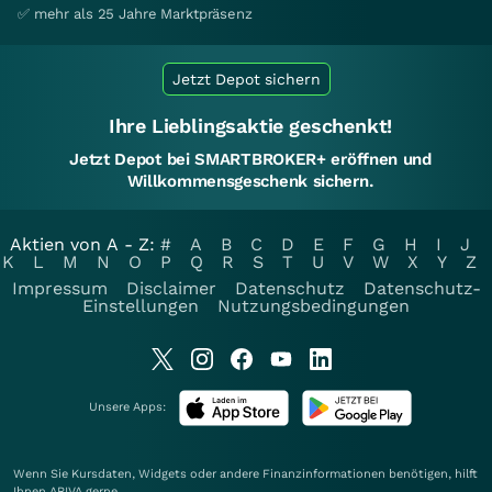
✅ mehr als 25 Jahre Marktpräsenz
Jetzt Depot sichern
Ihre Lieblingsaktie geschenkt!
Jetzt Depot bei SMARTBROKER+ eröffnen und
Willkommensgeschenk sichern.
Aktien von A - Z:
#
A
B
C
D
E
F
G
H
I
J
K
L
M
N
O
P
Q
R
S
T
U
V
W
X
Y
Z
Impressum
Disclaimer
Datenschutz
Datenschutz-
Einstellungen
Nutzungsbedingungen
Unsere Apps:
Wenn Sie Kursdaten, Widgets oder andere Finanzinformationen benötigen, hilft
Ihnen
ARIVA
gerne.