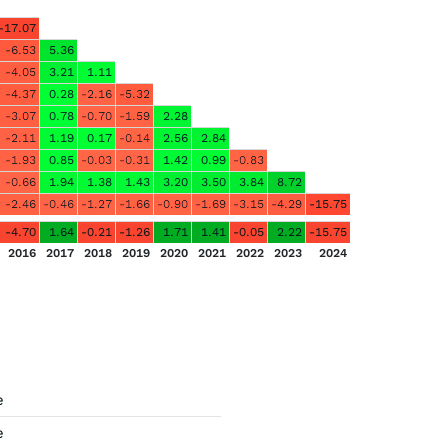
-17.07
-6.53
5.36
-4.05
3.21
1.11
-4.37
0.28
-2.16
-5.32
-3.07
0.78
-0.70
-1.59
2.28
-2.11
1.19
0.17
-0.14
2.56
2.84
-1.93
0.85
-0.03
-0.31
1.42
0.99
-0.83
-0.66
1.94
1.38
1.43
3.20
3.50
3.84
8.72
-2.46
-0.46
-1.27
-1.66
-0.90
-1.69
-3.15
-4.29
-15.75
-4.70
1.64
-0.21
-1.26
1.71
1.41
-0.05
2.22
-15.75
2016
2017
2018
2019
2020
2021
2022
2023
2024
e
e