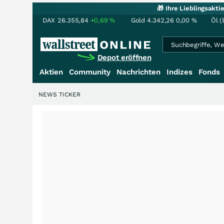
🎁 Ihre Lieblingsakt
DAX
26.355,84
+0,69
%
Gold
4.342,26
0,00
%
Öl (
Depot eröffnen
Aktien
Community
Nachrichten
Indizes
Fonds
NEWS TICKER