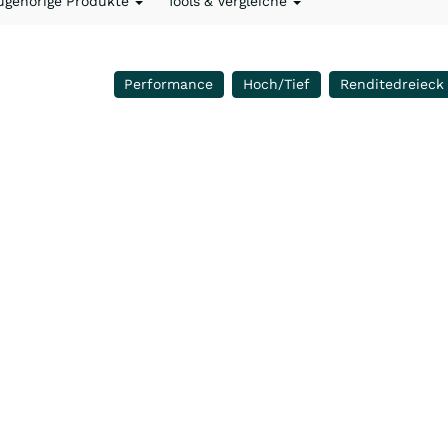
ugehörige Produkte
Tools & Vergleiche
Performance
Hoch/Tief
Renditedreieck