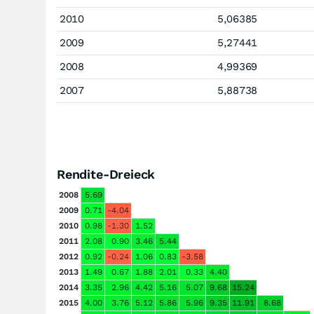
2010
5,06385
2009
5,27441
2008
4,99369
2007
5,88738
Rendite-Dreieck
2008
5.69
2009
0.71
-4.04
2010
0.98
-1.30
1.52
2011
2.08
0.90
3.46
5.44
2012
0.92
-0.24
1.06
0.83
-3.58
2013
1.49
0.67
1.88
2.01
0.33
4.40
2014
3.35
2.96
4.42
5.16
5.07
9.68
15.24
2015
4.00
3.76
5.12
5.86
5.96
9.35
11.91
8.68