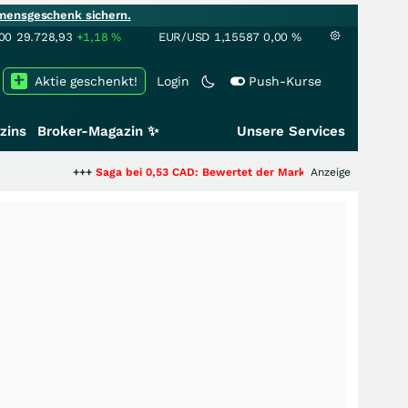
mensgeschenk sichern.
00
29.728,93
+1,18
%
EUR/USD
1,15587
0,00
%
Aktie geschenkt!
Login
Push-Kurse
zins
Broker-Magazin ✨
Unsere Services
+++
Saga bei 0,53 CAD: Bewertet der Markt noch immer nur die Hälfte de
Anzeige