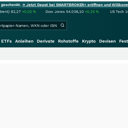
ie geschenkt.
→ Jetzt Depot bei SMARTBROKER+ eröffnen und Willkom
Brent)
82,27
+0,02
%
Dow Jones
54.036,10
+0,25
%
US Tech 1
ETFs
Anleihen
Derivate
Rohstoffe
Krypto
Devisen
Fest