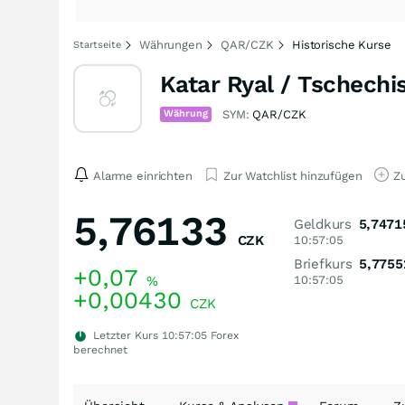
Währungen
QAR/CZK
Historische Kurse
Startseite
Katar Ryal / Tschech
Währung
SYM:
QAR/CZK
Alarme einrichten
Zur Watchlist hinzufügen
Zu
5,76133
Geldkurs
5,7471
CZK
10:57:05
Briefkurs
5,7755
+0,07
%
10:57:05
+0,00430
CZK
Letzter Kurs
10:57:05
Forex
berechnet