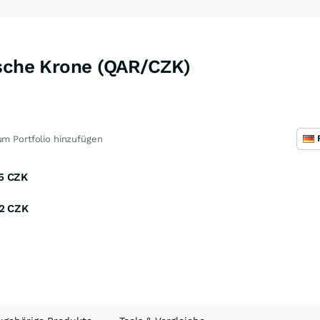
ische Krone (QAR/CZK)
m Portfolio hinzufügen
5
CZK
2
CZK