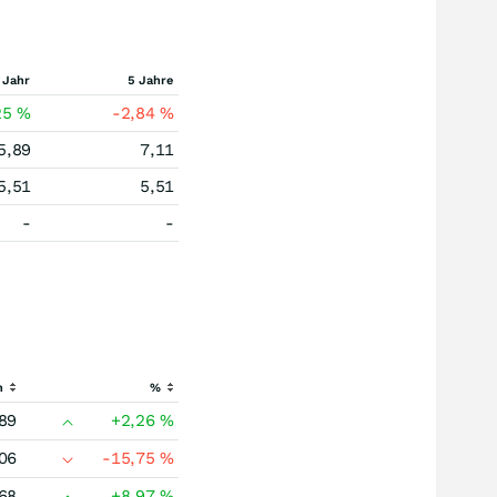
 Jahr
5 Jahre
25
%
-2,84
%
5,89
7,11
5,51
5,51
-
-
h
%
89
+2,26
%
06
-15,75
%
68
+8,97
%