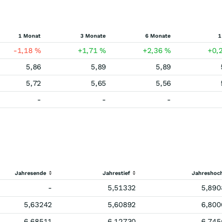
1 Monat
3 Monate
6 Monate
1
-1,18
%
+1,71
%
+2,36
%
+0,
5,86
5,89
5,89
5,72
5,65
5,56
-
-
-
Jahresende
Jahrestief
Jahreshoc
-
5,51332
5,890
5,63242
5,60892
6,800
6,68511
6,12730
6,745