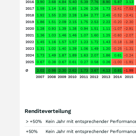
2016
3.90
3.68
4.84
5.40
5.39
7.76
8.90
5.87
3.13
2017
1.59
1.14
1.81
1.85
1.26
2.26
1.73
-2.41
-7.52
2018
1.92
1.55
2.20
2.28
1.84
2.77
2.45
-0.52
-3.41
2019
1.86
1.51
2.09
2.15
1.75
2.53
2.22
-0.20
-2.30
2020
1.28
0.93
1.39
1.38
0.94
1.51
1.11
-1.07
-2.91
2021
1.36
1.03
1.46
1.46
1.07
1.60
1.25
-0.60
-2.07
2022
1.45
1.16
1.57
1.57
1.23
1.72
1.43
-0.18
-1.38
2023
1.31
1.02
1.40
1.39
1.06
1.49
1.20
-0.25
-1.31
2024
1.73
1.49
1.87
1.89
1.63
2.07
1.86
0.61
-0.24
2025
0.67
0.38
0.67
0.61
0.27
0.58
0.26
-1.00
-1.91
Ø
2.02
0.98
2.30
2.62
1.73
3.67
4.13
0.81
-1.99
2007
2008
2009
2010
2011
2012
2013
2014
2015
Renditeverteilung
> +50%
Kein Jahr mit entsprechender Performanc
+50%
Kein Jahr mit entsprechender Performanc