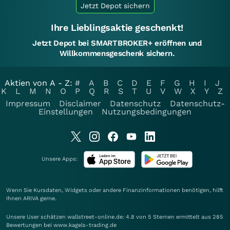
Jetzt Depot sichern
Ihre Lieblingsaktie geschenkt!
Jetzt Depot bei SMARTBROKER+ eröffnen und
Willkommensgeschenk sichern.
Aktien von A - Z:
#
A
B
C
D
E
F
G
H
I
J
K
L
M
N
O
P
Q
R
S
T
U
V
W
X
Y
Z
Impressum
Disclaimer
Datenschutz
Datenschutz-
Einstellungen
Nutzungsbedingungen
Unsere Apps:
Wenn Sie Kursdaten, Widgets oder andere Finanzinformationen benötigen, hilft
Ihnen
ARIVA
gerne.
Unsere User schätzen wallstreet-online.de: 4.8 von 5 Sternen ermittelt aus 285
Bewertungen bei www.kagels-trading.de