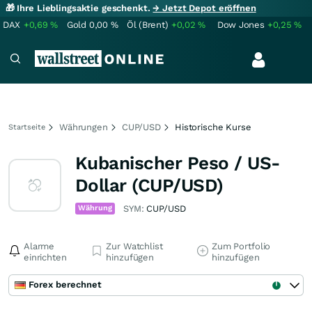
🎁 Ihre Lieblingsaktie geschenkt.
→ Jetzt Depot eröffnen
DAX
+0,69
%
Gold
0,00
%
Öl (Brent)
+0,02
%
Dow Jones
+0,25
%
Währungen
CUP/USD
Historische Kurse
Startseite
Kubanischer Peso / US-
Dollar (CUP/USD)
Währung
SYM:
CUP/USD
Alarme
Zur Watchlist
Zum Portfolio
einrichten
hinzufügen
hinzufügen
Forex berechnet