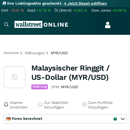
🎁 Ihre Lieblingsaktie geschenkt.
→ Jetzt Depot eröffnen
DAX
-0,51
%
Gold
+0,76
%
Öl (Brent)
+0,82
%
Dow Jones
+0,46
%
Währungen
MYR/USD
Startseite
Malaysischer Ringgit /
US-Dollar (MYR/USD)
Währung
SYM:
MYR/USD
Alarme
Zur Watchlist
Zum Portfolio
einrichten
hinzufügen
hinzufügen
Forex berechnet