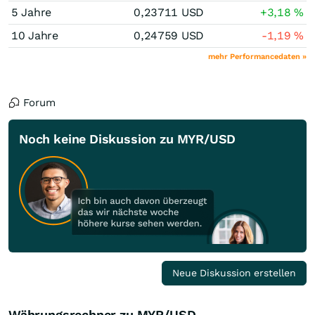
5 Jahre
0,23711
USD
+3,18
%
10 Jahre
0,24759
USD
-1,19
%
mehr Performancedaten »
Forum
Noch keine Diskussion zu MYR/USD
Neue Diskussion erstellen
Währungsrechner zu MYR/USD