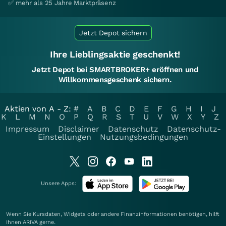
✅ mehr als 25 Jahre Marktpräsenz
Jetzt Depot sichern
Ihre Lieblingsaktie geschenkt!
Jetzt Depot bei SMARTBROKER+ eröffnen und
Willkommensgeschenk sichern.
Aktien von A - Z:
#
A
B
C
D
E
F
G
H
I
J
K
L
M
N
O
P
Q
R
S
T
U
V
W
X
Y
Z
Impressum
Disclaimer
Datenschutz
Datenschutz-
Einstellungen
Nutzungsbedingungen
Unsere Apps:
Wenn Sie Kursdaten, Widgets oder andere Finanzinformationen benötigen, hilft
Ihnen
ARIVA
gerne.