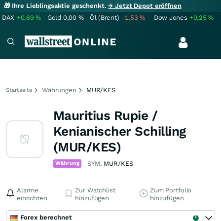
🎁 Ihre Lieblingsaktie geschenkt.
→ Jetzt Depot eröffnen
DAX
+0,69
%
Gold
0,00
%
Öl (Brent)
-1,53
%
Dow Jones
+0,25
%
Währungen
MUR/KES
Startseite
Mauritius Rupie /
Kenianischer Schilling
(MUR/KES)
Währung
SYM:
MUR/KES
Alarme
Zur Watchlist
Zum Portfolio
einrichten
hinzufügen
hinzufügen
Forex berechnet