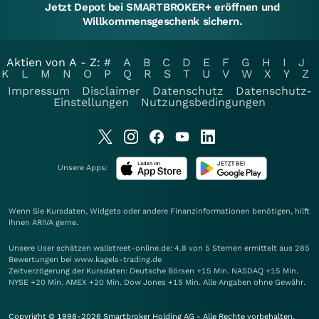
Jetzt Depot bei SMARTBROKER+ eröffnen und
Willkommensgeschenk sichern.
Aktien von A - Z:
#
A
B
C
D
E
F
G
H
I
J
K
L
M
N
O
P
Q
R
S
T
U
V
W
X
Y
Z
Impressum
Disclaimer
Datenschutz
Datenschutz-
Einstellungen
Nutzungsbedingungen
Unsere Apps:
Wenn Sie Kursdaten, Widgets oder andere Finanzinformationen benötigen, hilft
Ihnen
ARIVA
gerne.
Unsere User schätzen wallstreet-online.de: 4.8 von 5 Sternen ermittelt aus 285
Bewertungen bei www.kagels-trading.de
Zeitverzögerung der Kursdaten: Deutsche Börsen +15 Min. NASDAQ +15 Min.
NYSE +20 Min. AMEX +20 Min. Dow Jones +15 Min. Alle Angaben ohne Gewähr.
Copyright © 1998-2026 Smartbroker Holding AG - Alle Rechte vorbehalten.