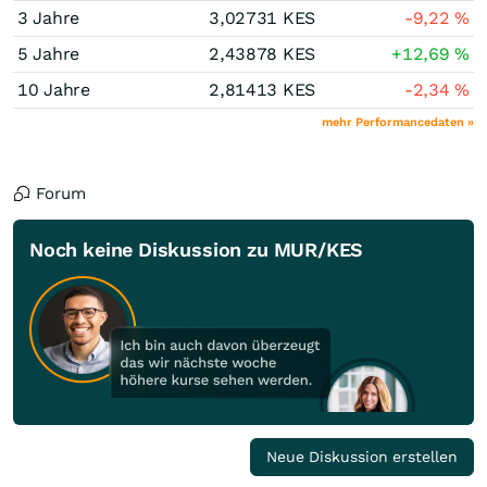
3 Jahre
3,02731
KES
-9,22
%
5 Jahre
2,43878
KES
+12,69
%
10 Jahre
2,81413
KES
-2,34
%
mehr Performancedaten »
Forum
Noch keine Diskussion zu MUR/KES
Neue Diskussion erstellen