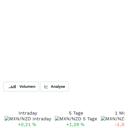
Volumen
Analyse
Intraday
5 Tage
1 Mo
+0,21
%
+1,29
%
-1,3