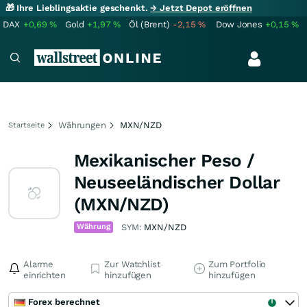
🎁 Ihre Lieblingsaktie geschenkt.
→ Jetzt Depot eröffnen
DAX
+0,69
%
Gold
+1,97
%
Öl (Brent)
-2,15
%
Dow Jones
+0,15
%
Währungen
MXN/NZD
Startseite
Mexikanischer Peso /
Neuseeländischer Dollar
(MXN/NZD)
Währung
SYM:
MXN/NZD
Alarme
Zur Watchlist
Zum Portfolio
einrichten
hinzufügen
hinzufügen
Forex berechnet