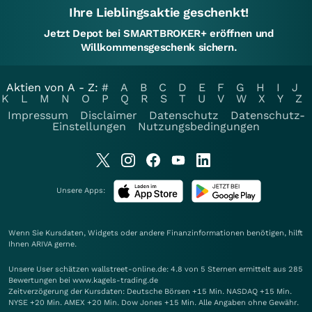
Ihre Lieblingsaktie geschenkt!
Jetzt Depot bei SMARTBROKER+ eröffnen und
Willkommensgeschenk sichern.
Aktien von A - Z:
#
A
B
C
D
E
F
G
H
I
J
K
L
M
N
O
P
Q
R
S
T
U
V
W
X
Y
Z
Impressum
Disclaimer
Datenschutz
Datenschutz-
Einstellungen
Nutzungsbedingungen
Unsere Apps:
Wenn Sie Kursdaten, Widgets oder andere Finanzinformationen benötigen, hilft
Ihnen
ARIVA
gerne.
Unsere User schätzen wallstreet-online.de: 4.8 von 5 Sternen ermittelt aus 285
Bewertungen bei www.kagels-trading.de
Zeitverzögerung der Kursdaten: Deutsche Börsen +15 Min. NASDAQ +15 Min.
NYSE +20 Min. AMEX +20 Min. Dow Jones +15 Min. Alle Angaben ohne Gewähr.