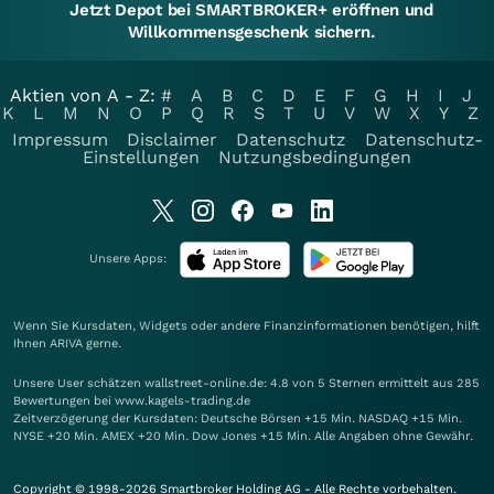
Jetzt Depot bei SMARTBROKER+ eröffnen und
Willkommensgeschenk sichern.
Aktien von A - Z:
#
A
B
C
D
E
F
G
H
I
J
K
L
M
N
O
P
Q
R
S
T
U
V
W
X
Y
Z
Impressum
Disclaimer
Datenschutz
Datenschutz-
Einstellungen
Nutzungsbedingungen
Unsere Apps:
Wenn Sie Kursdaten, Widgets oder andere Finanzinformationen benötigen, hilft
Ihnen
ARIVA
gerne.
Unsere User schätzen wallstreet-online.de: 4.8 von 5 Sternen ermittelt aus 285
Bewertungen bei www.kagels-trading.de
Zeitverzögerung der Kursdaten: Deutsche Börsen +15 Min. NASDAQ +15 Min.
NYSE +20 Min. AMEX +20 Min. Dow Jones +15 Min. Alle Angaben ohne Gewähr.
Copyright © 1998-2026 Smartbroker Holding AG - Alle Rechte vorbehalten.