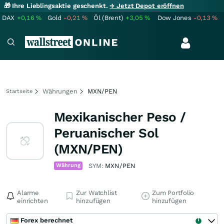
🎁 Ihre Lieblingsaktie geschenkt.
→ Jetzt Depot eröffnen
DAX
+0,16
%
Gold
-0,21
%
Öl (Brent)
+3,05
%
Dow Jones
-0,13
%
Währungen
MXN/PEN
Startseite
Mexikanischer Peso /
Peruanischer Sol
(MXN/PEN)
Währung
SYM:
MXN/PEN
Alarme
Zur Watchlist
Zum Portfolio
einrichten
hinzufügen
hinzufügen
Forex berechnet