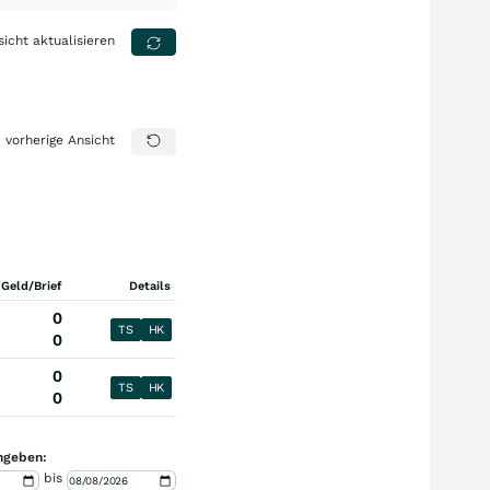
sicht aktualisieren
vorherige Ansicht
 Geld/Brief
Details
0
TS
HK
0
0
TS
HK
0
ngeben:
bis