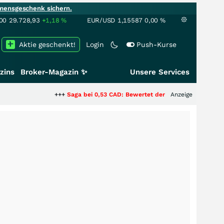
mensgeschenk sichern.
00
29.728,93
+1,18
%
EUR/USD
1,15587
0,00
%
Aktie geschenkt!
Login
Push-Kurse
zins
Broker-Magazin ✨
Unsere Services
+++
Saga bei 0,53 CAD: Bewertet der Markt noch immer nur die H
Anzeige