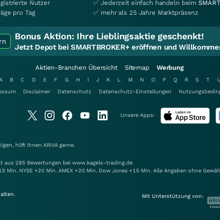
gistrierte Nutzer
✅ Jederzeit einfach handeln beim
SMART
räge pro Tag
✅ mehr als 25 Jahre Marktpräsenz
Bonus Aktion:
Ihre Lieblingsaktie geschenkt!
rn
Jetzt Depot bei SMARTBROKER+ eröffnen und Willkommen
Aktien-Branchen Übersicht
Sitemap
Werbung
A
B
C
D
E
F
G
H
I
J
K
L
M
N
O
P
Q
R
S
T
essum
Disclaimer
Datenschutz
Datenschutz-Einstellungen
Nutzungsbedin
Unsere Apps:
gen, hilft Ihnen
ARIVA
gerne.
elt aus 285 Bewertungen bei www.kagels-trading.de
15 Min. NYSE +20 Min. AMEX +20 Min. Dow Jones +15 Min. Alle Angaben ohne Gewäh
alten.
Mit Unterstützung von: