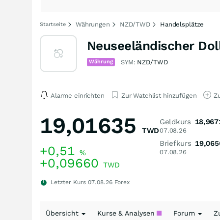
Währungen
NZD/TWD
Handelsplätze
Startseite
Neuseeländischer Dol
Währung
SYM:
NZD/TWD
Alarme einrichten
Zur Watchlist hinzufügen
Zu
19,01635
Geldkurs
18,967
TWD
07.08.26
Briefkurs
19,065
+0,51
%
07.08.26
+0,09660
TWD
Letzter Kurs
07.08.26
Forex
Übersicht
Kurse & Analysen
Forum
Z