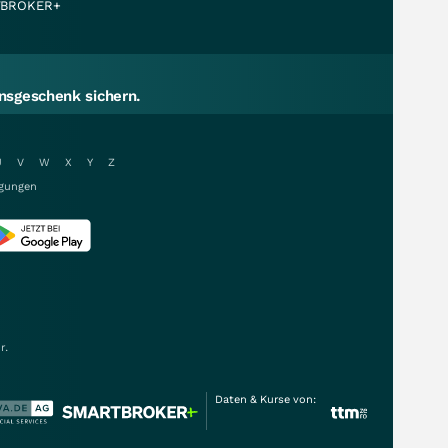
BROKER+
sgeschenk sichern.
U
V
W
X
Y
Z
gungen
r.
Daten & Kurse von: