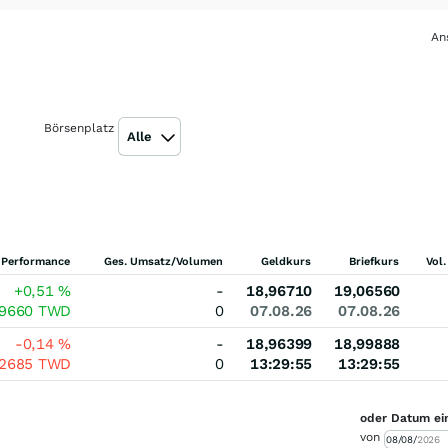
An
Börsenplatz
Alle
Performance
Ges. Umsatz/Volumen
Geldkurs
Briefkurs
Vol.
+0,51
%
-
18,96710
19,06560
09660
TWD
0
07.08.26
07.08.26
-0,14
%
-
18,96399
18,99888
02685
TWD
0
13:29:55
13:29:55
oder Datum ei
von