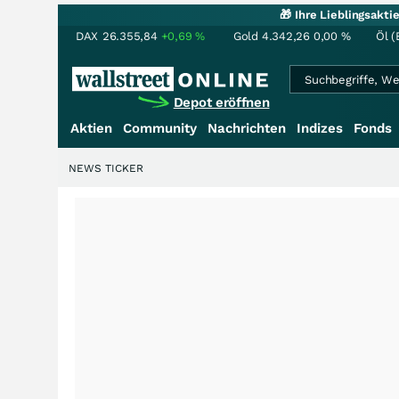
🎁 Ihre Lieblingsakt
DAX
26.355,84
+0,69
%
Gold
4.342,26
0,00
%
Öl (
Depot eröffnen
Aktien
Community
Nachrichten
Indizes
Fonds
NEWS TICKER