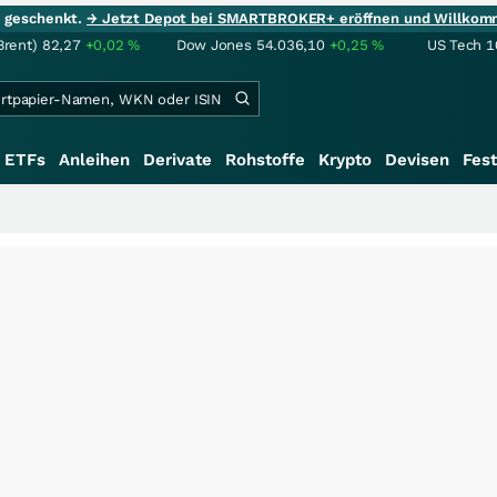
ie geschenkt.
→ Jetzt Depot bei SMARTBROKER+ eröffnen und Willkom
Brent)
82,27
+0,02
%
Dow Jones
54.036,10
+0,25
%
US Tech 1
ETFs
Anleihen
Derivate
Rohstoffe
Krypto
Devisen
Fest