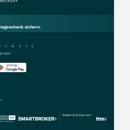
BROKER+
sgeschenk sichern.
U
V
W
X
Y
Z
gungen
r.
Daten & Kurse von: