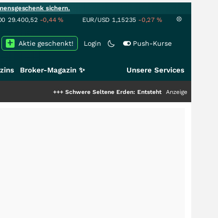
mensgeschenk sichern.
00
29.400,52
-0,44
%
EUR/USD
1,15235
-0,27
%
Aktie geschenkt!
Login
Push-Kurse
zins
Broker-Magazin ✨
Unsere Services
+++
Schwere Seltene Erden: Entsteht hier die nächste Milliarden
Anzeige