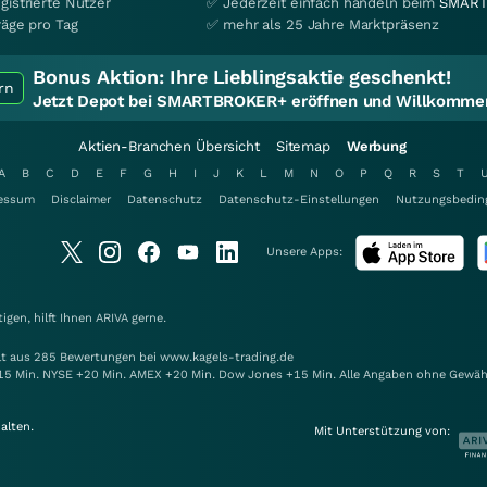
gistrierte Nutzer
✅ Jederzeit einfach handeln beim
SMART
räge pro Tag
✅ mehr als 25 Jahre Marktpräsenz
Bonus Aktion:
Ihre Lieblingsaktie geschenkt!
rn
Jetzt Depot bei SMARTBROKER+ eröffnen und Willkommen
Aktien-Branchen Übersicht
Sitemap
Werbung
A
B
C
D
E
F
G
H
I
J
K
L
M
N
O
P
Q
R
S
T
essum
Disclaimer
Datenschutz
Datenschutz-Einstellungen
Nutzungsbedin
Unsere Apps:
gen, hilft Ihnen
ARIVA
gerne.
elt aus 285 Bewertungen bei www.kagels-trading.de
15 Min. NYSE +20 Min. AMEX +20 Min. Dow Jones +15 Min. Alle Angaben ohne Gewäh
alten.
Mit Unterstützung von: