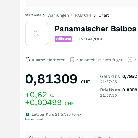
Währungen
PAB/CHF
Chart
Startseite
Panamaischer Balboa 
Währung
SYM:
PAB/CHF
Alarme einrichten
Zur Watchlist hinzufügen
Zu
0,81309
Geldkurs
0,7952
CHF
21:57:35
Briefkurs
0,8309
+0,62
%
21:57:35
+0,00499
CHF
Letzter Kurs
21:57:35
Forex
berechnet