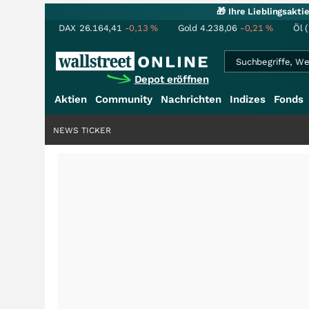
🎁 Ihre Lieblingsakt
DAX
26.164,41
-0,13
%
Gold
4.238,06
-0,21
%
Öl 
Depot eröffnen
Aktien
Community
Nachrichten
Indizes
Fonds
NEWS TICKER