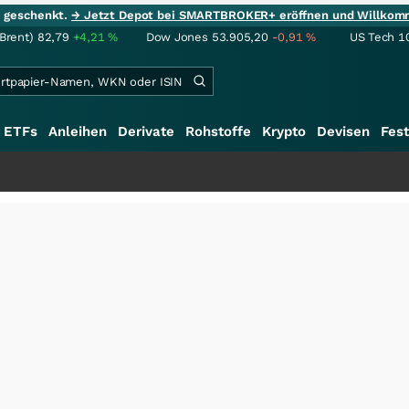
ie geschenkt.
→ Jetzt Depot bei SMARTBROKER+ eröffnen und Willkom
(Brent)
82,79
+4,21
%
Dow Jones
53.905,20
-0,91
%
US Tech 1
ETFs
Anleihen
Derivate
Rohstoffe
Krypto
Devisen
Fest