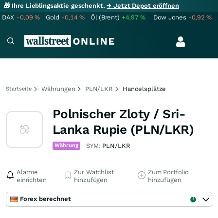
🎁 Ihre Lieblingsaktie geschenkt.
→ Jetzt Depot eröffnen
DAX
-0,09
%
Gold
-0,14
%
Öl (Brent)
+4,97
%
Dow Jones
-0,92
%
Währungen
PLN/LKR
Handelsplätze
Startseite
Polnischer Zloty / Sri-
Lanka Rupie (PLN/LKR)
Währung
SYM:
PLN/LKR
Alarme
Zur Watchlist
Zum Portfolio
einrichten
hinzufügen
hinzufügen
Forex berechnet