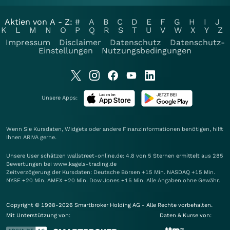
Aktien von A - Z:
#
A
B
C
D
E
F
G
H
I
J
K
L
M
N
O
P
Q
R
S
T
U
V
W
X
Y
Z
Impressum
Disclaimer
Datenschutz
Datenschutz-
Einstellungen
Nutzungsbedingungen
Unsere Apps:
Wenn Sie Kursdaten, Widgets oder andere Finanzinformationen benötigen, hilft
Ihnen
ARIVA
gerne.
Unsere User schätzen wallstreet-online.de: 4.8 von 5 Sternen ermittelt aus 285
Bewertungen bei www.kagels-trading.de
Zeitverzögerung der Kursdaten: Deutsche Börsen +15 Min. NASDAQ +15 Min.
NYSE +20 Min. AMEX +20 Min. Dow Jones +15 Min. Alle Angaben ohne Gewähr.
Copyright © 1998-2026 Smartbroker Holding AG - Alle Rechte vorbehalten.
Mit Unterstützung von:
Daten & Kurse von: