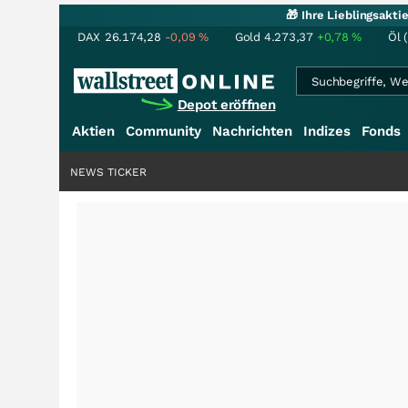
🎁 Ihre Lieblingsakt
DAX
26.174,28
-0,09
%
Gold
4.273,37
+0,78
%
Öl 
Depot eröffnen
Aktien
Community
Nachrichten
Indizes
Fonds
NEWS TICKER