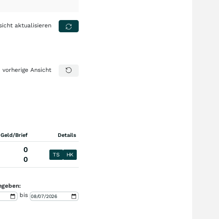
sicht aktualisieren
vorherige Ansicht
 Geld/Brief
Details
0
TS
HK
0
ngeben:
bis