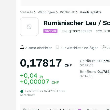
Währungen
RON/CHF
Handelsplätze
Startseite
Rumänischer Leu / S
Währung
ISIN:
QT0021389389
SYM:
RO
Alarme einrichten
Zur Watchlist hinzufügen
Zu
0,17817
Geldkurs
0,1779
CHF
07:47:05
Briefkurs
0,1784
+0,04
%
07:47:05
+0,00007
CHF
Letzter Kurs
07:47:05
Forex
berechnet