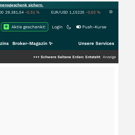
mensgeschenk sichern.
00
29.381,54
-0,51
%
EUR/USD
1,15225
-0,02
%
Aktie geschenkt!
Login
Push-Kurse
zins
Broker-Magazin ✨
Unsere Services
+++
Schwere Seltene Erden: Entsteht hier die nächste Milliarden
Anzeige