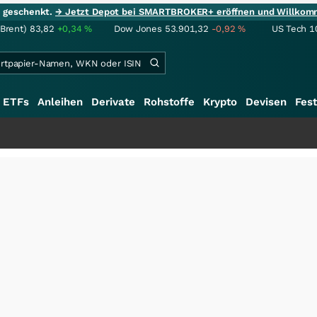
ie geschenkt.
→ Jetzt Depot bei SMARTBROKER+ eröffnen und Willkom
(Brent)
83,82
+0,34
%
Dow Jones
53.901,32
-0,92
%
US Tech 1
ETFs
Anleihen
Derivate
Rohstoffe
Krypto
Devisen
Fest