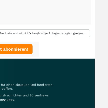
rodukte und nicht für langfristige Anlagestrategien geeignet.
t abonnieren!
für einen aktuellen und fundierten
 treffen.
nanzNachrichten und BörsenNews
BROKER+