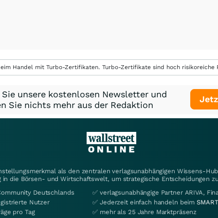
eim Handel mit Turbo-Zertifikaten. Turbo-Zertifikate sind hoch risikoreiche P
 Sie unsere kostenlosen Newsletter und
Jetz
n Sie nichts mehr aus der Redaktion
instellungsmerkmal als den zentralen verlagsunabhängigen Wissens-Hub 
 in die Börsen- und Wirtschaftswelt, um strategische Entscheidungen zu
Community Deutschlands
✅ verlagsunabhängige Partner ARIVA, Fi
gistrierte Nutzer
✅ Jederzeit einfach handeln beim
SMART
räge pro Tag
✅ mehr als 25 Jahre Marktpräsenz