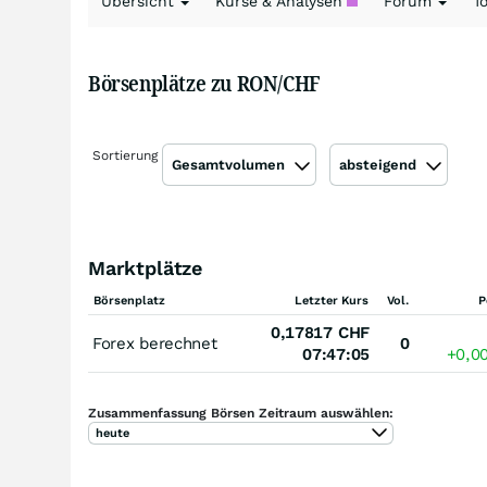
Übersicht
Kurse & Analysen
Forum
T
Börsenplätze zu RON/CHF
Sortierung
Gesamtvolumen
absteigend
Marktplätze
Börsenplatz
Letzter Kurs
Vol.
P
0,17817
CHF
Forex berechnet
0
07:47:05
+0,0
Zusammenfassung Börsen Zeitraum auswählen:
heute