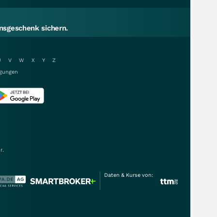
sgeschenk sichern.
U
V
W
X
Y
Z
gungen
r.
Daten & Kurse von: