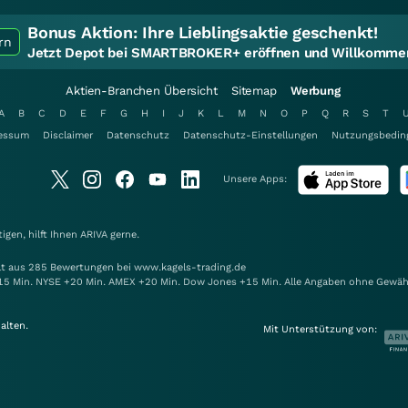
Bonus Aktion:
Ihre Lieblingsaktie geschenkt!
rn
Jetzt Depot bei SMARTBROKER+ eröffnen und Willkommen
Aktien-Branchen Übersicht
Sitemap
Werbung
A
B
C
D
E
F
G
H
I
J
K
L
M
N
O
P
Q
R
S
T
essum
Disclaimer
Datenschutz
Datenschutz-Einstellungen
Nutzungsbedin
Unsere Apps:
gen, hilft Ihnen
ARIVA
gerne.
elt aus 285 Bewertungen bei www.kagels-trading.de
15 Min. NYSE +20 Min. AMEX +20 Min. Dow Jones +15 Min. Alle Angaben ohne Gewäh
alten.
Mit Unterstützung von: