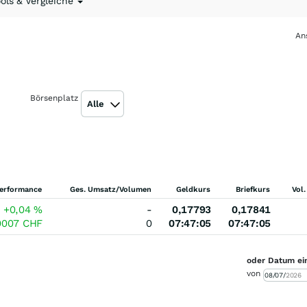
ools & Vergleiche
An
Börsenplatz
Alle
erformance
Ges. Umsatz/Volumen
Geldkurs
Briefkurs
Vol.
+0,04
%
-
0,17793
0,17841
0007
CHF
0
07:47:05
07:47:05
oder Datum ei
von