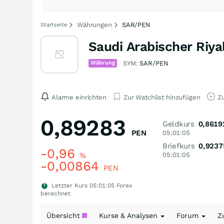
Währungen
SAR/PEN
Startseite
Saudi Arabischer Riya
Währung
SYM:
SAR/PEN
Alarme einrichten
Zur Watchlist hinzufügen
Zu
0,89283
Geldkurs
0,8619
PEN
05:01:05
Briefkurs
0,9237
-0,96
%
05:01:05
-0,00864
PEN
Letzter Kurs
05:01:05
Forex
berechnet
Übersicht
Kurse & Analysen
Forum
Z