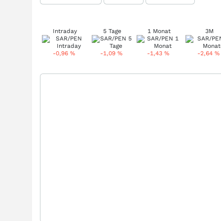
Intraday
5 Tage
1 Monat
3M
-0,96
%
-1,09
%
-1,43
%
-2,64
%