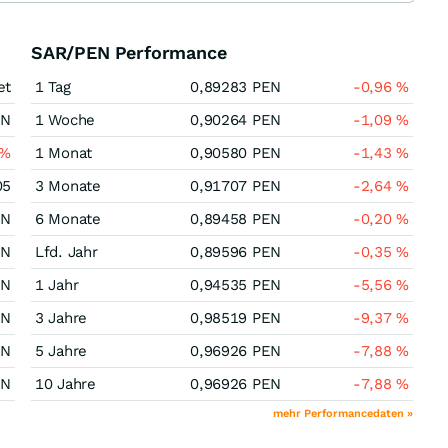
SAR/PEN Performance
et
1 Tag
0,89283
PEN
-0,96
%
EN
1 Woche
0,90264
PEN
-1,09
%
%
1 Monat
0,90580
PEN
-1,43
%
05
3 Monate
0,91707
PEN
-2,64
%
EN
6 Monate
0,89458
PEN
-0,20
%
EN
Lfd. Jahr
0,89596
PEN
-0,35
%
EN
1 Jahr
0,94535
PEN
-5,56
%
EN
3 Jahre
0,98519
PEN
-9,37
%
EN
5 Jahre
0,96926
PEN
-7,88
%
EN
10 Jahre
0,96926
PEN
-7,88
%
mehr Performancedaten »