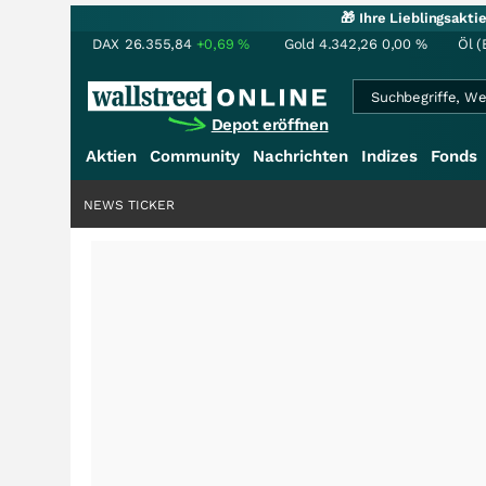
🎁 Ihre Lieblingsakt
DAX
26.355,84
+0,69
%
Gold
4.342,26
0,00
%
Öl (
Depot eröffnen
Aktien
Community
Nachrichten
Indizes
Fonds
NEWS TICKER