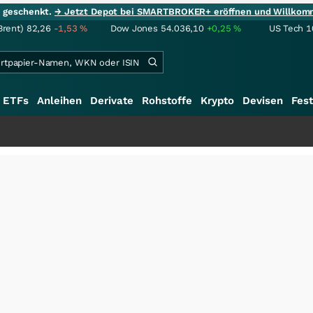
ie geschenkt.
→ Jetzt Depot bei SMARTBROKER+ eröffnen und Willkom
Brent)
82,26
-1,53
%
Dow Jones
54.036,10
+0,25
%
US Tech 1
ETFs
Anleihen
Derivate
Rohstoffe
Krypto
Devisen
Fest