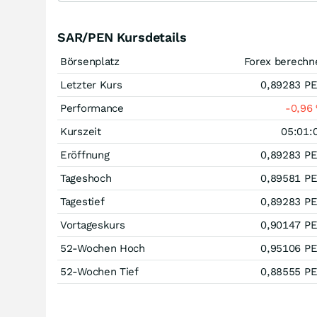
SAR/PEN Kursdetails
Börsenplatz
Forex berechn
Letzter Kurs
0,89283
P
Performance
-0,96
Kurszeit
05:01:
Eröffnung
0,89283
P
Tageshoch
0,89581
P
Tagestief
0,89283
P
Vortageskurs
0,90147
P
52-Wochen Hoch
0,95106
P
52-Wochen Tief
0,88555
P