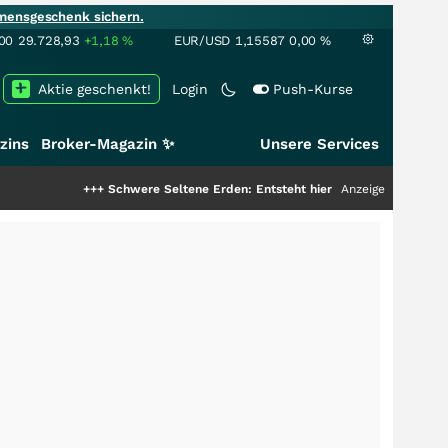
mensgeschenk sichern.
00
29.728,93
+1,18
%
EUR/USD
1,15587
0,00
%
Aktie geschenkt!
Login
Push-Kurse
zins
Broker-Magazin ✨
Unsere Services
+++
Schwere Seltene Erden: Entsteht hier die nächste Milliardenstory?
Anzeige
++