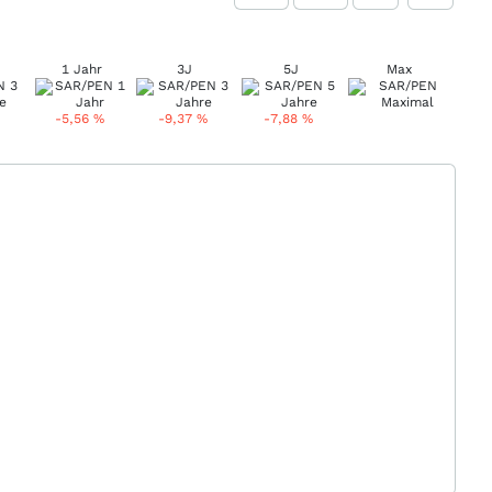
1 Jahr
3J
5J
Max
-5,56
%
-9,37
%
-7,88
%