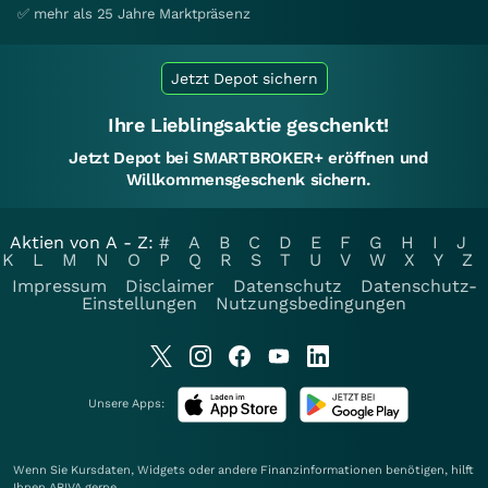
✅ mehr als 25 Jahre Marktpräsenz
Jetzt Depot sichern
Ihre Lieblingsaktie geschenkt!
Jetzt Depot bei SMARTBROKER+ eröffnen und
Willkommensgeschenk sichern.
Aktien von A - Z:
#
A
B
C
D
E
F
G
H
I
J
K
L
M
N
O
P
Q
R
S
T
U
V
W
X
Y
Z
Impressum
Disclaimer
Datenschutz
Datenschutz-
Einstellungen
Nutzungsbedingungen
Unsere Apps:
Wenn Sie Kursdaten, Widgets oder andere Finanzinformationen benötigen, hilft
Ihnen
ARIVA
gerne.