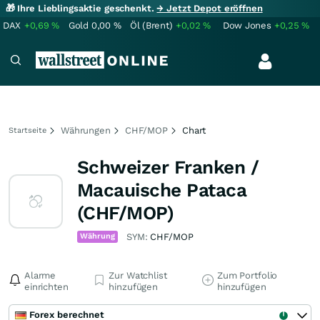
🎁 Ihre Lieblingsaktie geschenkt.
→ Jetzt Depot eröffnen
DAX
+0,69
%
Gold
0,00
%
Öl (Brent)
+0,02
%
Dow Jones
+0,25
%
Währungen
CHF/MOP
Chart
Startseite
Schweizer Franken /
Macauische Pataca
(CHF/MOP)
Währung
SYM:
CHF/MOP
Alarme
Zur Watchlist
Zum Portfolio
einrichten
hinzufügen
hinzufügen
Forex berechnet