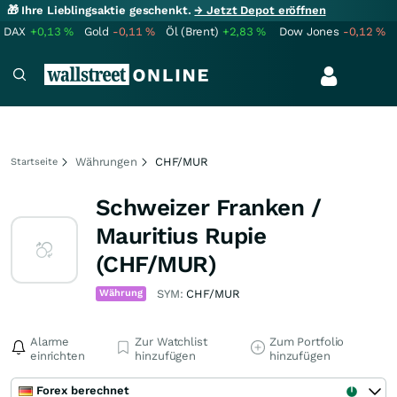
🎁 Ihre Lieblingsaktie geschenkt.
→ Jetzt Depot eröffnen
DAX
+0,13
%
Gold
-0,11
%
Öl (Brent)
+2,83
%
Dow Jones
-0,12
%
Währungen
CHF/MUR
Startseite
Schweizer Franken /
Mauritius Rupie
(CHF/MUR)
Währung
SYM:
CHF/MUR
Alarme
Zur Watchlist
Zum Portfolio
einrichten
hinzufügen
hinzufügen
Forex berechnet