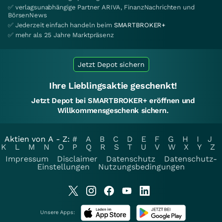
✅ verlagsunabhängige Partner ARIVA, FinanzNachrichten und
BörsenNews
✅ Jederzeit einfach handeln beim
SMARTBROKER+
✅ mehr als 25 Jahre Marktpräsenz
Jetzt Depot sichern
Ihre Lieblingsaktie geschenkt!
Jetzt Depot bei SMARTBROKER+ eröffnen und
Willkommensgeschenk sichern.
Aktien von A - Z:
#
A
B
C
D
E
F
G
H
I
J
K
L
M
N
O
P
Q
R
S
T
U
V
W
X
Y
Z
Impressum
Disclaimer
Datenschutz
Datenschutz-
Einstellungen
Nutzungsbedingungen
Unsere Apps: