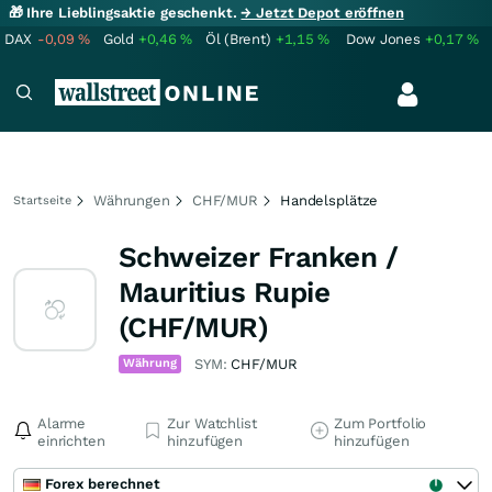
🎁 Ihre Lieblingsaktie geschenkt.
→ Jetzt Depot eröffnen
DAX
-0,09
%
Gold
+0,46
%
Öl (Brent)
+1,15
%
Dow Jones
+0,17
%
Währungen
CHF/MUR
Handelsplätze
Startseite
Schweizer Franken /
Mauritius Rupie
(CHF/MUR)
Währung
SYM:
CHF/MUR
Alarme
Zur Watchlist
Zum Portfolio
einrichten
hinzufügen
hinzufügen
Forex berechnet