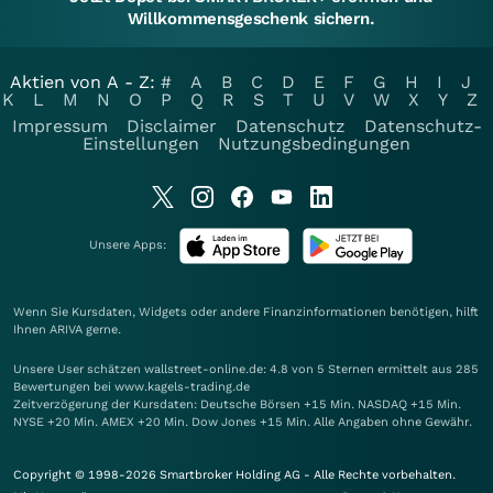
Willkommensgeschenk sichern.
Aktien von A - Z:
#
A
B
C
D
E
F
G
H
I
J
K
L
M
N
O
P
Q
R
S
T
U
V
W
X
Y
Z
Impressum
Disclaimer
Datenschutz
Datenschutz-
Einstellungen
Nutzungsbedingungen
Unsere Apps:
Wenn Sie Kursdaten, Widgets oder andere Finanzinformationen benötigen, hilft
Ihnen
ARIVA
gerne.
Unsere User schätzen wallstreet-online.de: 4.8 von 5 Sternen ermittelt aus 285
Bewertungen bei www.kagels-trading.de
Zeitverzögerung der Kursdaten: Deutsche Börsen +15 Min. NASDAQ +15 Min.
NYSE +20 Min. AMEX +20 Min. Dow Jones +15 Min. Alle Angaben ohne Gewähr.
Copyright © 1998-2026 Smartbroker Holding AG - Alle Rechte vorbehalten.