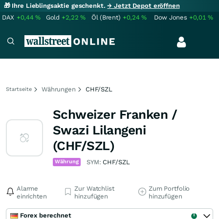
🎁 Ihre Lieblingsaktie geschenkt.
→ Jetzt Depot eröffnen
DAX
+0,44
%
Gold
+2,22
%
Öl (Brent)
+0,24
%
Dow Jones
+0,01
%
Währungen
CHF/SZL
Startseite
Schweizer Franken /
Swazi Lilangeni
(CHF/SZL)
Währung
SYM:
CHF/SZL
Alarme
Zur Watchlist
Zum Portfolio
einrichten
hinzufügen
hinzufügen
Forex berechnet