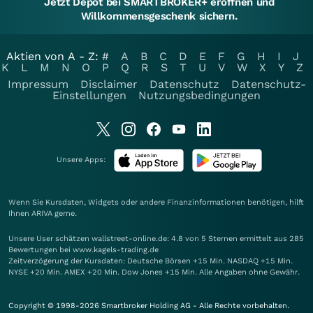
Jetzt Depot bei SMARTBROKER+ eröffnen und
Willkommensgeschenk sichern.
Aktien von A - Z:
#
A
B
C
D
E
F
G
H
I
J
K
L
M
N
O
P
Q
R
S
T
U
V
W
X
Y
Z
Impressum
Disclaimer
Datenschutz
Datenschutz-
Einstellungen
Nutzungsbedingungen
Unsere Apps:
Wenn Sie Kursdaten, Widgets oder andere Finanzinformationen benötigen, hilft
Ihnen
ARIVA
gerne.
Unsere User schätzen wallstreet-online.de: 4.8 von 5 Sternen ermittelt aus 285
Bewertungen bei www.kagels-trading.de
Zeitverzögerung der Kursdaten: Deutsche Börsen +15 Min. NASDAQ +15 Min.
NYSE +20 Min. AMEX +20 Min. Dow Jones +15 Min. Alle Angaben ohne Gewähr.
Copyright © 1998-2026 Smartbroker Holding AG - Alle Rechte vorbehalten.