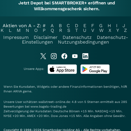
Jetzt Depot bei SMARTBROKER+ eröffnen und
Willkommensgeschenk sichern.
Aktien von A - Z:
#
A
B
C
D
E
F
G
H
I
J
K
L
M
N
O
P
Q
R
S
T
U
V
W
X
Y
Z
Impressum
Disclaimer
Datenschutz
Datenschutz-
Einstellungen
Nutzungsbedingungen
Unsere Apps:
Wenn Sie Kursdaten, Widgets oder andere Finanzinformationen benötigen, hilft
Ihnen
ARIVA
gerne.
Unsere User schätzen wallstreet-online.de: 4.8 von 5 Sternen ermittelt aus 285
Bewertungen bei www.kagels-trading.de
Zeitverzögerung der Kursdaten: Deutsche Börsen +15 Min. NASDAQ +15 Min.
NYSE +20 Min. AMEX +20 Min. Dow Jones +15 Min. Alle Angaben ohne Gewähr.
Copyright © 1998-2026 Smartbroker Holding AG - Alle Rechte vorbehalten.