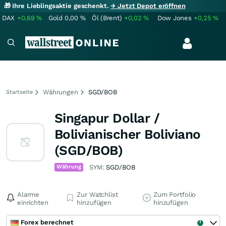
🎁 Ihre Lieblingsaktie geschenkt.
→ Jetzt Depot eröffnen
DAX
+0,69
%
Gold
0,00
%
Öl (Brent)
+0,02
%
Dow Jones
+0,25
%
Währungen
SGD/BOB
Startseite
Singapur Dollar /
Bolivianischer Boliviano
(SGD/BOB)
Währung
SYM:
SGD/BOB
Alarme
Zur Watchlist
Zum Portfolio
einrichten
hinzufügen
hinzufügen
Forex berechnet