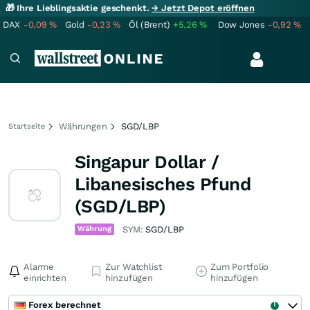
🎁 Ihre Lieblingsaktie geschenkt.
→ Jetzt Depot eröffnen
DAX
-0,09
%
Gold
-0,23
%
Öl (Brent)
+5,26
%
Dow Jones
-0,92
%
Währungen
SGD/LBP
Startseite
Singapur Dollar /
Libanesisches Pfund
(SGD/LBP)
Währung
SYM:
SGD/LBP
Alarme
Zur Watchlist
Zum Portfolio
einrichten
hinzufügen
hinzufügen
Forex berechnet