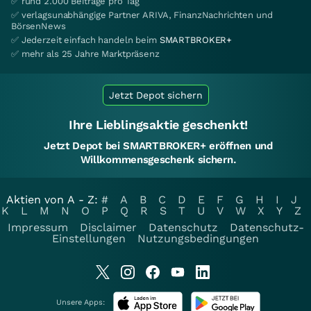
✅ rund 2.000 Beiträge pro Tag
✅ verlagsunabhängige Partner ARIVA, FinanzNachrichten und
BörsenNews
✅ Jederzeit einfach handeln beim
SMARTBROKER+
✅ mehr als 25 Jahre Marktpräsenz
Jetzt Depot sichern
Ihre Lieblingsaktie geschenkt!
Jetzt Depot bei SMARTBROKER+ eröffnen und
Willkommensgeschenk sichern.
Aktien von A - Z:
#
A
B
C
D
E
F
G
H
I
J
K
L
M
N
O
P
Q
R
S
T
U
V
W
X
Y
Z
Impressum
Disclaimer
Datenschutz
Datenschutz-
Einstellungen
Nutzungsbedingungen
Unsere Apps: