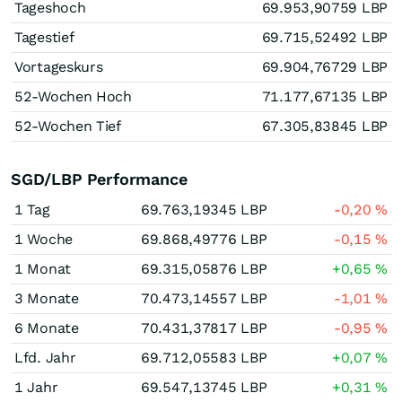
Tageshoch
69.953,90759
LBP
Tagestief
69.715,52492
LBP
Vortageskurs
69.904,76729
LBP
52-Wochen Hoch
71.177,67135
LBP
52-Wochen Tief
67.305,83845
LBP
SGD/LBP Performance
1 Tag
69.763,19345
LBP
-0,20
%
1 Woche
69.868,49776
LBP
-0,15
%
1 Monat
69.315,05876
LBP
+0,65
%
3 Monate
70.473,14557
LBP
-1,01
%
6 Monate
70.431,37817
LBP
-0,95
%
Lfd. Jahr
69.712,05583
LBP
+0,07
%
1 Jahr
69.547,13745
LBP
+0,31
%