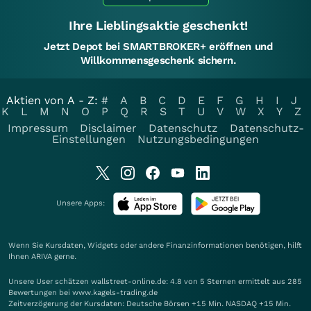
Ihre Lieblingsaktie geschenkt!
Jetzt Depot bei SMARTBROKER+ eröffnen und
Willkommensgeschenk sichern.
Aktien von A - Z:
#
A
B
C
D
E
F
G
H
I
J
K
L
M
N
O
P
Q
R
S
T
U
V
W
X
Y
Z
Impressum
Disclaimer
Datenschutz
Datenschutz-
Einstellungen
Nutzungsbedingungen
Unsere Apps:
Wenn Sie Kursdaten, Widgets oder andere Finanzinformationen benötigen, hilft
Ihnen
ARIVA
gerne.
Unsere User schätzen wallstreet-online.de: 4.8 von 5 Sternen ermittelt aus 285
Bewertungen bei www.kagels-trading.de
Zeitverzögerung der Kursdaten: Deutsche Börsen +15 Min. NASDAQ +15 Min.