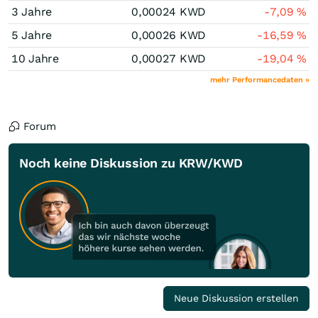
3 Jahre
0,00024
KWD
-7,09
%
5 Jahre
0,00026
KWD
-16,59
%
10 Jahre
0,00027
KWD
-19,04
%
mehr Performancedaten »
Forum
Noch keine Diskussion zu KRW/KWD
Neue Diskussion erstellen