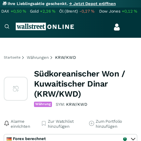
🎁 Ihre Lieblingsaktie geschenkt.
→ Jetzt Depot eröffnen
DAX
+0,50
%
Gold
+2,26
%
Öl (Brent)
-0,27
%
Dow Jones
+0,12
%
Währungen
KRW/KWD
Startseite
Südkoreanischer Won /
Kuwaitischer Dinar
(KRW/KWD)
Währung
SYM:
KRW/KWD
Alarme
Zur Watchlist
Zum Portfolio
einrichten
hinzufügen
hinzufügen
Forex berechnet