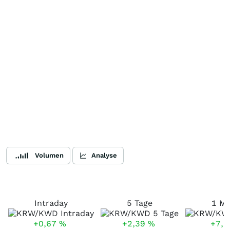
Volumen
Analyse
Intraday
5 Tage
1 M
+0,67
%
+2,39
%
+7,