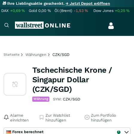
🎁 Ihre Lieblingsaktie geschenkt.
→ Jetzt Depot eröffnen
DAX
+0,69
%
Gold
0,00
%
Öl (Brent)
-1,53
%
Dow Jones
+0,25
%
Währungen
CZK/SGD
Startseite
Tschechische Krone /
Singapur Dollar
(CZK/SGD)
Währung
SYM:
CZK/SGD
Alarme
Zur Watchlist
Zum Portfolio
einrichten
hinzufügen
hinzufügen
Forex berechnet