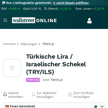
🎁 Ihre Lieblingsaktie geschenkt.
→ Jetzt Depot eröffnen
DAX
+0,69
%
Gold
0,00
%
Öl (Brent)
+0,18
%
Dow Jones
+0,25
%
Währungen
TRY/ILS
Startseite
Türkische Lira /
Israelischer Schekel
(TRY/ILS)
Währung
SYM:
TRY/ILS
Alarme
Zur Watchlist
Zum Portfolio
einrichten
hinzufügen
hinzufügen
Forex berechnet