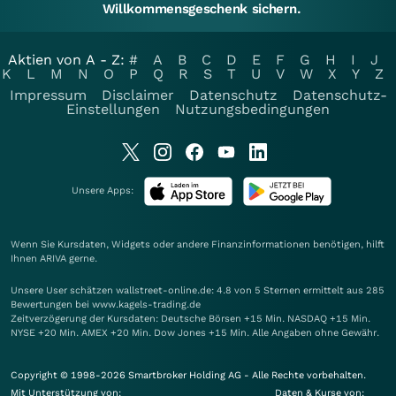
Willkommensgeschenk sichern.
Aktien von A - Z:
#
A
B
C
D
E
F
G
H
I
J
K
L
M
N
O
P
Q
R
S
T
U
V
W
X
Y
Z
Impressum
Disclaimer
Datenschutz
Datenschutz-
Einstellungen
Nutzungsbedingungen
Unsere Apps:
Wenn Sie Kursdaten, Widgets oder andere Finanzinformationen benötigen, hilft
Ihnen
ARIVA
gerne.
Unsere User schätzen wallstreet-online.de: 4.8 von 5 Sternen ermittelt aus 285
Bewertungen bei www.kagels-trading.de
Zeitverzögerung der Kursdaten: Deutsche Börsen +15 Min. NASDAQ +15 Min.
NYSE +20 Min. AMEX +20 Min. Dow Jones +15 Min. Alle Angaben ohne Gewähr.
Copyright © 1998-2026 Smartbroker Holding AG - Alle Rechte vorbehalten.
Mit Unterstützung von:
Daten & Kurse von: