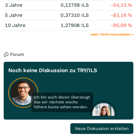
3 Jahre
0,13759
ILS
-54,33
%
5 Jahre
0,37310
ILS
-83,16
%
10 Jahre
1,27908
ILS
-95,09
%
mehr Performancedaten »
Forum
Noch keine Diskussion zu TRY/ILS
Neue Diskussion erstellen